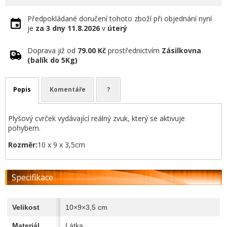
Předpokládané doručení tohoto zboží při objednání nyní
je
za 3 dny
11.8.2026
v
úterý
Doprava již od
79.00 Kč
prostřednictvím
Zásilkovna
(balík do 5Kg)
Popis
Komentáře
?
Plyšový cvrček vydávající reálný zvuk, který se aktivuje
pohybem.
Rozměr:
10 x 9 x 3,5cm
Specifikace
Velikost
10×9×3,5 cm
Materiál
Látka