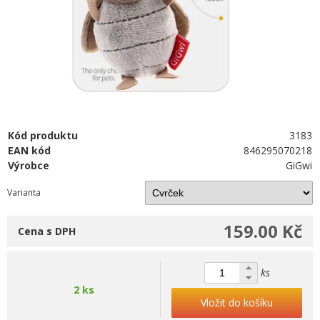
Kód produktu
3183
EAN kód
846295070218
Výrobce
GiGwi
Varianta
159.00 Kč
Cena s DPH
ks
2 ks
Vložit do košíku