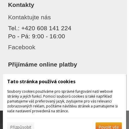
Kontakty
Kontaktujte nás
Tel.: +420 608 141 224
Po - Pá: 9:00 - 16:00
Facebook
Přijímáme online platby
Tato stránka používá cookies
Soubory cookies používáme pro správné fungování naší webové
stránky a jejích funkcí. Pomocí souborů cookies si také například
pamatujeme váš preferovaný jazyk, zvyšujeme pro vás relevanci
zobrazovaných reklam, počítáme návštěvu stránek a pamatujeme si
Děkujeme za důvěru
vaše nastavení provedená na stránce.
Tato stránka používá soubory cookies, které nám
pomáhají poskytovat služby. Používáním našich služeb
✖
Přizpůsobit
Povolit vše
vyjadřujete souhlas s používáním souborů cookies.
Více