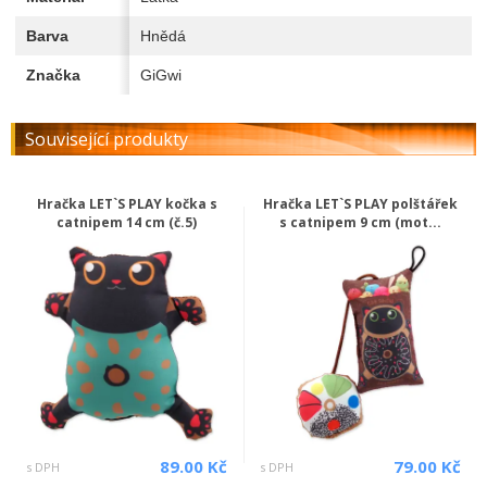
Barva
Hnědá
Značka
GiGwi
Související produkty
Hračka LET`S PLAY kočka s
Hračka LET`S PLAY polštářek
catnipem 14 cm (č.5)
s catnipem 9 cm (mot...
89.00 Kč
79.00 Kč
s DPH
s DPH