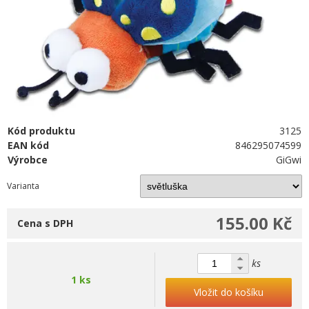
Kód produktu
3125
EAN kód
846295074599
Výrobce
GiGwi
Varianta
155.00 Kč
Cena s DPH
ks
1 ks
Vložit do košíku