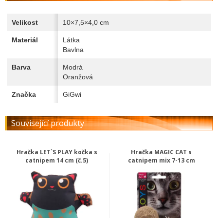
Velikost
10×7,5×4,0 cm
Materiál
Látka
Bavlna
Barva
Modrá
Oranžová
Značka
GiGwi
Související produkty
Hračka LET`S PLAY kočka s
Hračka MAGIC CAT s
catnipem 14 cm (č.5)
catnipem mix 7-13 cm