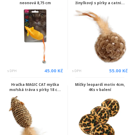
neonová 8,75 cm
žinylkový s pírky a catni...
45.00 Kč
55.00 Kč
s DPH
s DPH
Hračka MAGIC CAT myška
Míčky leopardí motiv 4cm,
mořská tráva s pírky 18 c...
4Ks v balení