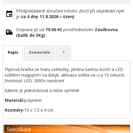
Předpokládané doručení tohoto zboží při objednání nyní
je
za 4 dny
11.8.2026
v
úterý
Doprava již od
79.00 Kč
prostřednictvím
Zásilkovna
(balík do 5Kg)
Popis
Komentáře
?
Plyšová hračka ve tvaru světlušky, plněna šantou kočičí a LED
světlem reagujícím na dotyk, aktivace světla na cca 15 sekund,
životnost LED: 3000x nasvícení
baterie je jednorázová a nelze vyměnit
Materiál:
polyester
Rozměry:
10 x 7,5 x 4 cm
Specifikace