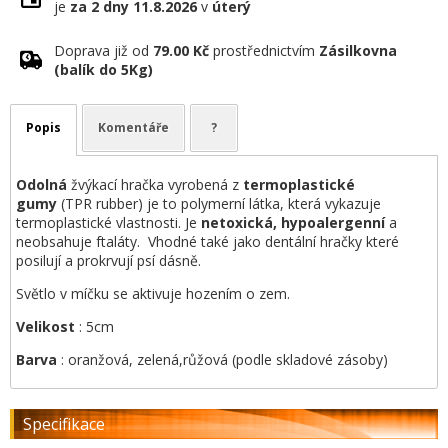
je
za 2 dny
11.8.2026
v
úterý
Doprava již od
79.00 Kč
prostřednictvím
Zásilkovna
(balík do 5Kg)
Popis
Komentáře
?
Odolná
žvýkací hračka vyrobená z
termoplastické
gumy
(TPR rubber) je to polymerní látka, která vykazuje
termoplastické vlastnosti. Je
netoxická, hypoalergenní
a
neobsahuje ftaláty. Vhodné také jako dentální hračky které
posilují a prokrvují psí dásně.
Světlo v míčku se aktivuje hozením o zem.
Velikost
: 5cm
Barva
: oranžová, zelená,růžová (podle skladové zásoby)
Specifikace