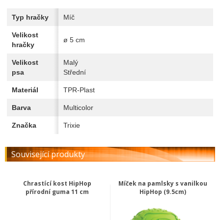
Typ hračky
Míč
Velikost
ø 5 cm
hračky
Velikost
Malý
psa
Střední
Materiál
TPR-Plast
Barva
Multicolor
Značka
Trixie
Související produkty
Chrastící kost HipHop
Míček na pamlsky s vanilkou
přírodní guma 11 cm
HipHop (9.5cm)