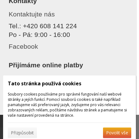
Kontakty
Kontaktujte nás
Tel.: +420 608 141 224
Po - Pá: 9:00 - 16:00
Facebook
Přijímáme online platby
Tato stránka používá cookies
Soubory cookies používáme pro správné fungování naší webové
stránky a jejích funkcí. Pomocí souborů cookies si také například
pamatujeme váš preferovaný jazyk, zvyšujeme pro vás relevanci
zobrazovaných reklam, počítáme návštěvu stránek a pamatujeme si
Děkujeme za důvěru
vaše nastavení provedená na stránce.
Tato stránka používá soubory cookies, které nám
pomáhají poskytovat služby. Používáním našich služeb
✖
Přizpůsobit
Povolit vše
vyjadřujete souhlas s používáním souborů cookies.
Více
© 2026 WEXBO |
www.wexbo.com
|
Přihlásit