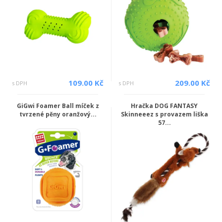
109.00 Kč
209.00 Kč
s DPH
s DPH
GiGwi Foamer Ball míček z
Hračka DOG FANTASY
tvrzené pěny oranžový...
Skinneeez s provazem liška
57...