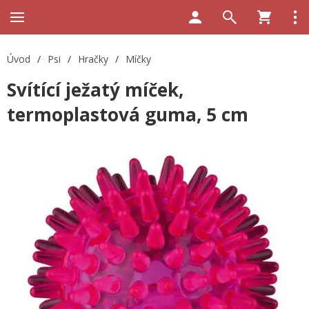
Úvod
/
Psi
/
Hračky
/
Míčky
Svítící ježatý míček,
termoplastová guma, 5 cm