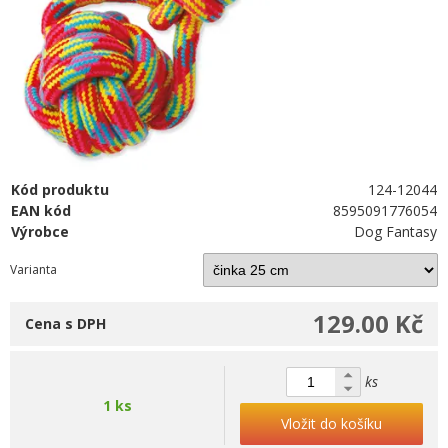
Kód produktu
124-12044
EAN kód
8595091776054
Výrobce
Dog Fantasy
Varianta
129.00 Kč
Cena s DPH
ks
1 ks
Vložit do košíku