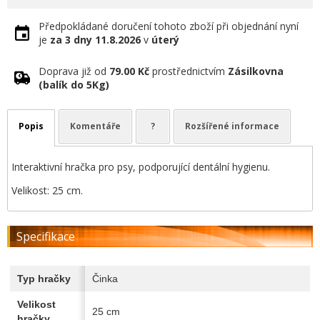
Předpokládané doručení tohoto zboží při objednání nyní
je
za 3 dny
11.8.2026
v
úterý
Doprava již od
79.00 Kč
prostřednictvím
Zásilkovna
(balík do 5Kg)
Popis
Komentáře
?
Rozšířené informace
Interaktivní hračka pro psy, podporující dentální hygienu.
Velikost: 25 cm.
Specifikace
Typ hračky
Činka
Velikost
25 cm
hračky