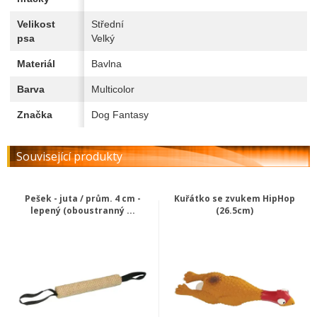
Velikost
Střední
psa
Velký
Materiál
Bavlna
Barva
Multicolor
Značka
Dog Fantasy
Související produkty
Pešek - juta / prům. 4 cm -
Kuřátko se zvukem HipHop
lepený (oboustranný ...
(26.5cm)