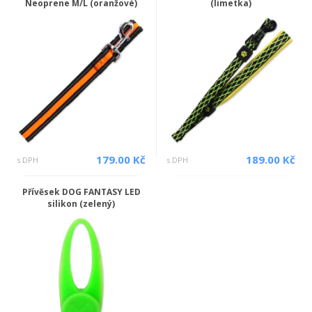
Neoprene M/L (oranžové)
(limetka)
179.00 Kč
189.00 Kč
s DPH
s DPH
Přívěsek DOG FANTASY LED
silikon (zelený)