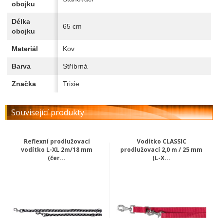
obojku
Délka
65 cm
obojku
Materiál
Kov
Barva
Stříbrná
Značka
Trixie
Související produkty
Reflexní prodlužovací
Vodítko CLASSIC
vodítko L-XL 2m/18 mm
prodlužovací 2,0 m / 25 mm
(čer...
(L-X...