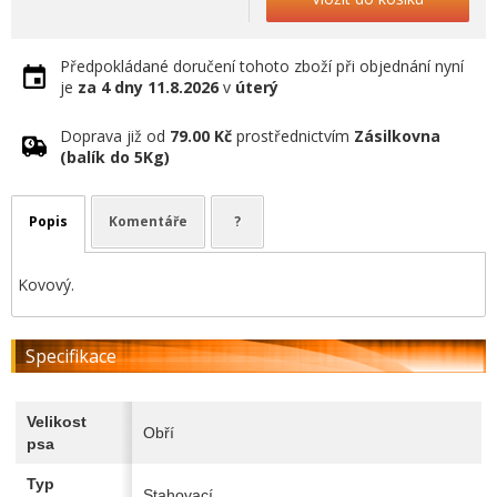
Předpokládané doručení tohoto zboží při objednání nyní
je
za 4 dny
11.8.2026
v
úterý
Doprava již od
79.00 Kč
prostřednictvím
Zásilkovna
(balík do 5Kg)
Popis
Komentáře
?
Kovový.
Specifikace
Velikost
Obří
psa
Typ
Stahovací