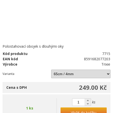
Polostahovací obojek s dlouhými oky
Kód produktu
7715
EAN kód
8591682077203
Výrobce
Trixie
Varianta
249.00 Kč
Cena s DPH
ks
1 ks
Vložit do košíku