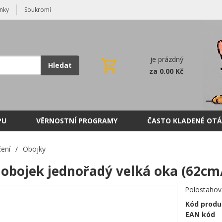
nky
Soukromí
je prázdný
Hledat
za 0.00 Kč
PU
VĚRNOSTNÍ PROGRAMY
ČASTO KLADENÉ OTÁ
ení
/
Obojky
 obojek jednořadý velká oka (62c
Polostahov
Kód produ
EAN kód