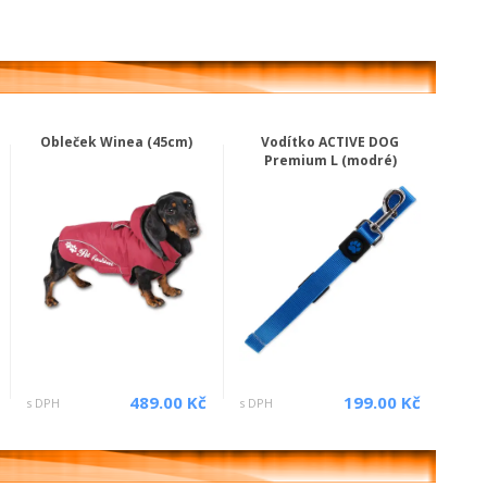
Obleček Winea (45cm)
Vodítko ACTIVE DOG
Premium L (modré)
489.00 Kč
199.00 Kč
s DPH
s DPH