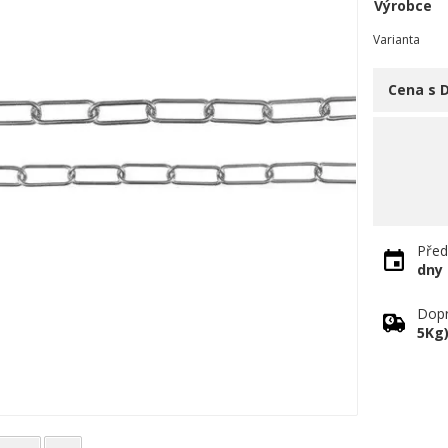
Výrobce
Varianta
Cena s 
Před
dny
Dopr
5Kg