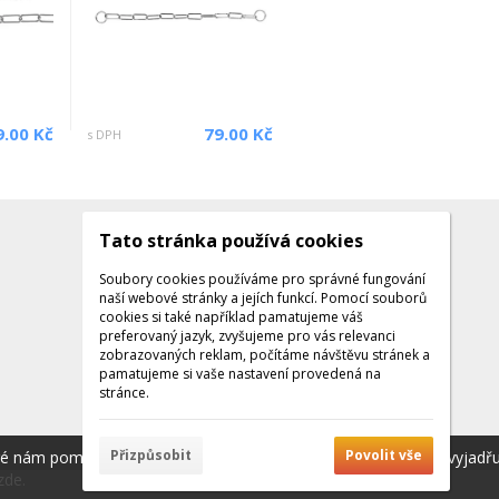
9.00 Kč
79.00 Kč
s DPH
Tato stránka používá cookies
Kontakty
Kontaktujte nás
Soubory cookies používáme pro správné fungování
naší webové stránky a jejích funkcí. Pomocí souborů
Tel.: +420 608 141 224
cookies si také například pamatujeme váš
preferovaný jazyk, zvyšujeme pro vás relevanci
Po - Pá: 9:00 - 16:00
zobrazovaných reklam, počítáme návštěvu stránek a
Facebook
pamatujeme si vaše nastavení provedená na
stránce.
Přizpůsobit
Povolit vše
ré nám pomáhají poskytovat služby. Používáním našich služeb vyjadř
zde.