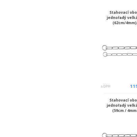
Stahovací obo
jednořadý velk
(62cm/4mm).
11
s DPH
Stahovací obo
jednořadý velk
(59cm / 4mm.