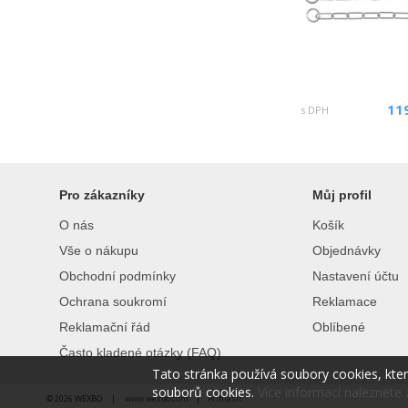
11
s DPH
Pro zákazníky
Můj profil
O nás
Košík
Vše o nákupu
Objednávky
Obchodní podmínky
Nastavení účtu
Ochrana soukromí
Reklamace
Reklamační řád
Oblíbené
Často kladené otázky (FAQ)
Tato stránka používá soubory cookies, kte
souborů cookies.
Více informací naleznete 
© 2026 WEXBO |
www.wexbo.com
|
Přihlásit