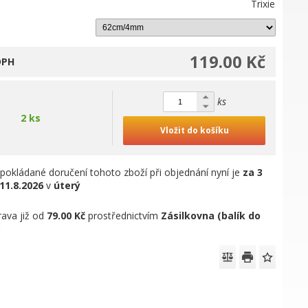
Trixie
119.00 Kč
DPH
ks
2 ks
Vložit do košíku
pokládané doručení tohoto zboží při objednání nyní je
za 3
11.8.2026
v
úterý
ava již od
79.00 Kč
prostřednictvím
Zásilkovna (balík do
)