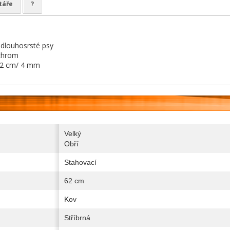
táře
?
dlouhosrsté psy
hrom
2 cm/ 4 mm
Velký
Obří
Stahovací
62 cm
Kov
Stříbrná