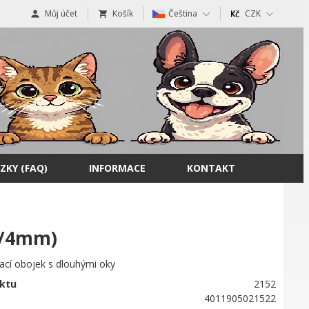
Můj účet
Košík
Čeština
CZK
ZKY (FAQ)
INFORMACE
KONTAKT
m/4mm)
ací obojek s dlouhými oky
ktu
2152
4011905021522