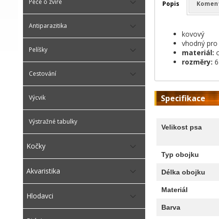
Péče o zvíře
Popis
Komen
Antiparazitika
kovový
vhodný pro 
Pelíšky
materiál:
c
rozměry:
6
Cestování
Specifikace
Výcvik
Výstražné tabulky
Velikost psa
Kočky
Typ obojku
Akvaristika
Délka obojku
Materiál
Hlodavci
Barva