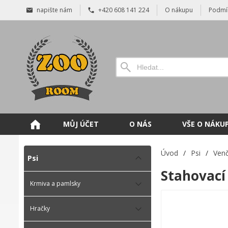
napište nám
+420 608 141 224
O nákupu
Podmí
MŮJ ÚČET
O NÁS
VŠE O NÁKU
Úvod
/
Psi
/
Venč
Psi
Stahovací
Krmiva a pamlsky
Hračky