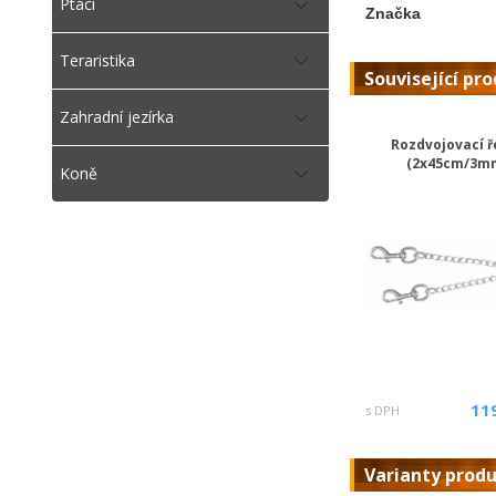
Ptáci
Značka
Teraristika
Související pr
Zahradní jezírka
Rozdvojovací ř
(2x45cm/3m
Koně
11
s DPH
Varianty prod