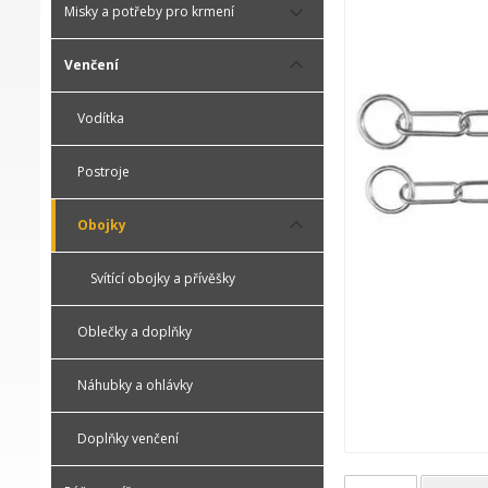
Misky a potřeby pro krmení
Venčení
Vodítka
Postroje
Obojky
Svítící obojky a přívěšky
Oblečky a doplňky
Náhubky a ohlávky
Doplňky venčení