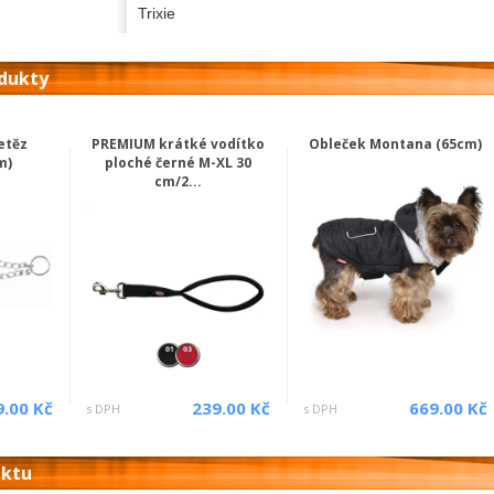
Trixie
odukty
etěz
PREMIUM krátké vodítko
Obleček Montana (65cm)
m)
ploché černé M-XL 30
cm/2...
9.00 Kč
239.00 Kč
669.00 Kč
s DPH
s DPH
uktu