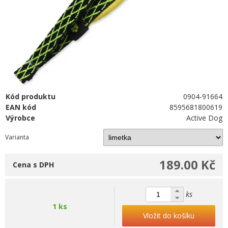
Kód produktu
0904-91664
EAN kód
8595681800619
Výrobce
Active Dog
Varianta
189.00 Kč
Cena s DPH
ks
1 ks
Vložit do košíku