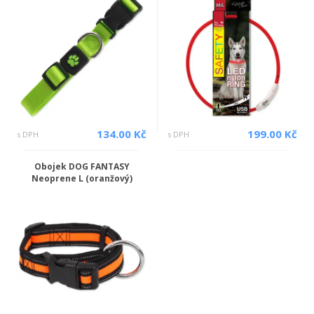
134.00 Kč
199.00 Kč
s DPH
s DPH
Obojek DOG FANTASY
Neoprene L (oranžový)