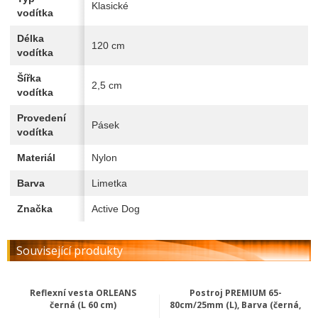
Klasické
vodítka
Délka
120 cm
vodítka
Šířka
2,5 cm
vodítka
Provedení
Pásek
vodítka
Materiál
Nylon
Barva
Limetka
Značka
Active Dog
Související produkty
Reflexní vesta ORLEANS
Postroj PREMIUM 65-
černá (L 60 cm)
80cm/25mm (L), Barva (černá,
...