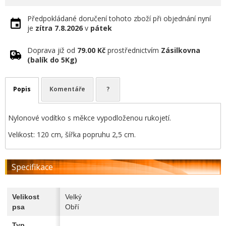
Předpokládané doručení tohoto zboží při objednání nyní
je
zítra
7.8.2026
v
pátek
Doprava již od
79.00 Kč
prostřednictvím
Zásilkovna
(balík do 5Kg)
Popis
Komentáře
?
Nylonové vodítko s měkce vypodloženou rukojetí.
Velikost: 120 cm, šířka popruhu 2,5 cm.
Specifikace
Velikost
Velký
psa
Obří
Typ