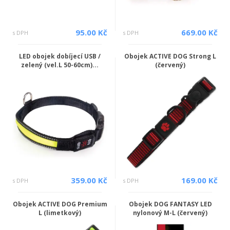
95.00 Kč
669.00 Kč
s DPH
s DPH
LED obojek dobíjecí USB /
Obojek ACTIVE DOG Strong L
zelený (vel.L 50-60cm)...
(červený)
359.00 Kč
169.00 Kč
s DPH
s DPH
Obojek ACTIVE DOG Premium
Obojek DOG FANTASY LED
L (limetkový)
nylonový M-L (červený)