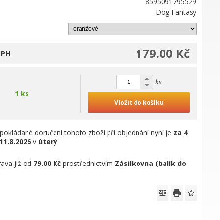
8595091795529
Dog Fantasy
179.00 Kč
DPH
ks
1 ks
Vložit do košíku
pokládané doručení tohoto zboží při objednání nyní je
za 4
11.8.2026
v
úterý
ava již od
79.00 Kč
prostřednictvím
Zásilkovna (balík do
)