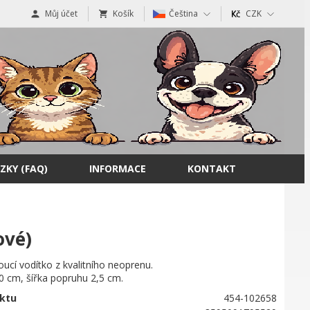
Můj účet
Košík
Čeština
CZK
ZKY (FAQ)
INFORMACE
KONTAKT
ové)
ucí vodítko z kvalitního neoprenu.
20 cm, šířka popruhu 2,5 cm.
ktu
454-102658