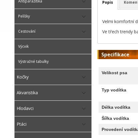
Antiparazitika
Popis
Komen
Pelíšky
Velmi komfortní dr
Ve třech trendy b
Cestování
Výcvik
Specifikace
Výstražné tabulky
Velikost psa
Kočky
Typ vodítka
Akvaristika
Délka vodítka
Hlodavci
Šířka vodítka
Ptáci
Provedení vodítk