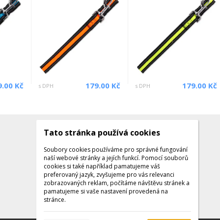
9.00 Kč
179.00 Kč
179.00 Kč
s DPH
s DPH
Tato stránka používá cookies
Kontakty
Kontaktujte nás
Soubory cookies používáme pro správné fungování
naší webové stránky a jejích funkcí. Pomocí souborů
Tel.: +420 608 141 224
cookies si také například pamatujeme váš
preferovaný jazyk, zvyšujeme pro vás relevanci
Po - Pá: 9:00 - 16:00
zobrazovaných reklam, počítáme návštěvu stránek a
Facebook
pamatujeme si vaše nastavení provedená na
stránce.