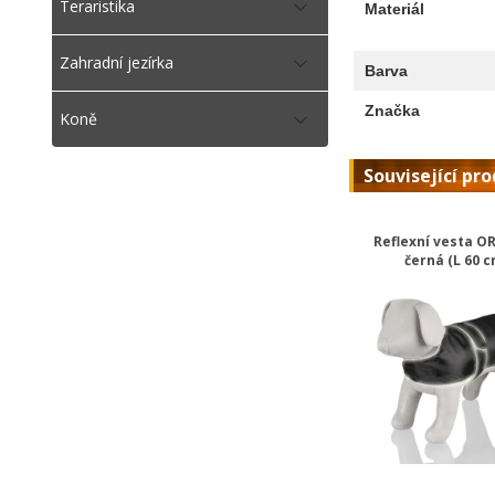
Teraristika
Materiál
Zahradní jezírka
Barva
Značka
Koně
Související pr
Reflexní vesta O
černá (L 60 c