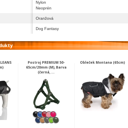
Nylon
Neoprén
Oranžová
Dog Fantasy
odukty
RLEANS
Postroj PREMIUM 50-
Obleček Montana (65cm)
m)
65cm/20mm (M), Barva
(černá, ...