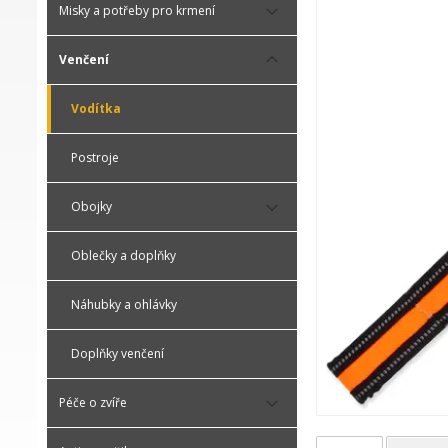
Misky a potřeby pro krmení
Venčení
Vodítka
Postroje
Obojky
Oblečky a doplňky
Náhubky a ohlávky
Doplňky venčení
Péče o zvíře