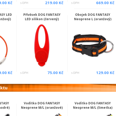
9.00 Kč
219.00 Kč
669.00 Kč
s DPH
s DPH
ASY LED
Přívěsek DOG FANTASY
Obojek DOG FANTASY
anžový)
LED silikon (červený)
Neoprene L (oranžový)
9.00 Kč
75.00 Kč
129.00 Kč
s DPH
s DPH
uktu
NTASY
Vodítko DOG FANTASY
Vodítko DOG FANTASY
modré)
Neoprene M/L (oranžové)
Neoprene M/L (limetka)