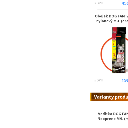
45
s DPH
Obojek DOG FANT
nylonový M-L (or
19
s DPH
Varianty prod
Vodítko DOG FA
Neoprene M/L (