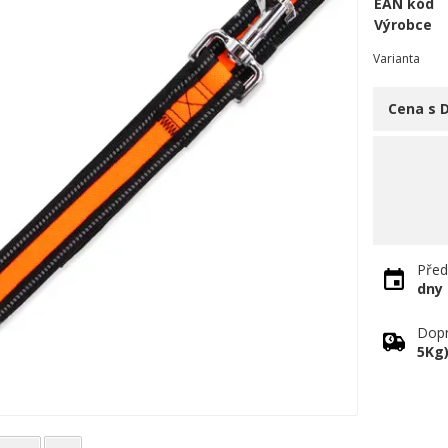
EAN kód
Výrobce
Varianta
Cena s 
Před
dny
Dopr
5Kg