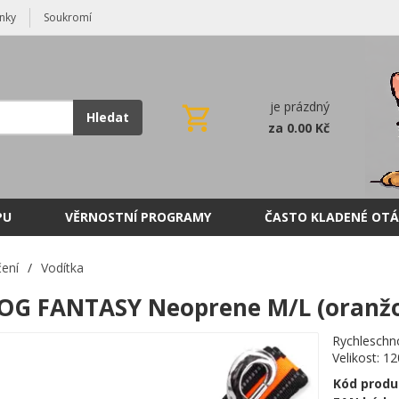
nky
Soukromí
je prázdný
Hledat
za 0.00 Kč
PU
VĚRNOSTNÍ PROGRAMY
ČASTO KLADENÉ OTÁ
ení
/
Vodítka
OG FANTASY Neoprene M/L (oranž
Rychleschno
Velikost: 1
Kód produ