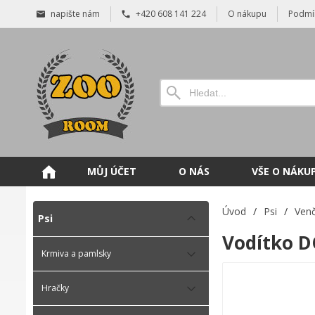
napište nám
+420 608 141 224
O nákupu
Podmí
MŮJ ÚČET
O NÁS
VŠE O NÁKU
Úvod
/
Psi
/
Venč
Psi
Vodítko D
Krmiva a pamlsky
Hračky