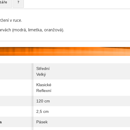
táře
?
žení v ruce.
arvách (modrá, limetka, oranžová).
Střední
Velký
Klasické
Reflexní
120 cm
2,5 cm
a
Pásek