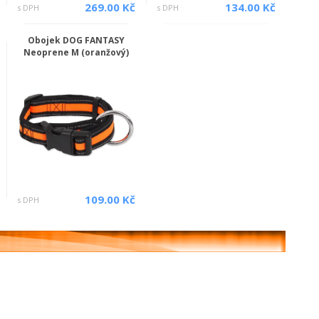
269.00 Kč
134.00 Kč
s DPH
s DPH
Obojek DOG FANTASY
Neoprene M (oranžový)
109.00 Kč
s DPH