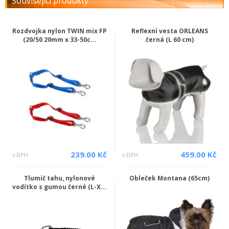
Související produkty
Rozdvojka nylon TWIN mix FP
Reflexní vesta ORLEANS
(20/50 20mm x 33-50c...
černá (L 60 cm)
239.00 Kč
459.00 Kč
s DPH
s DPH
Tlumič tahu, nylonové
Obleček Montana (65cm)
vodítko s gumou černé (L-X...