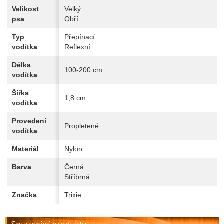
Velikost
Velký
psa
Obří
Typ
Přepínací
vodítka
Reflexní
Délka
100-200 cm
vodítka
Šířka
1,8 cm
vodítka
Provedení
Propletené
vodítka
Materiál
Nylon
Barva
Černá
Stříbrná
Značka
Trixie