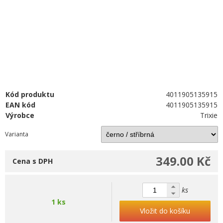
Kód produktu
4011905135915
EAN kód
4011905135915
Výrobce
Trixie
Varianta
349.00 Kč
Cena s DPH
ks
1 ks
Vložit do košíku