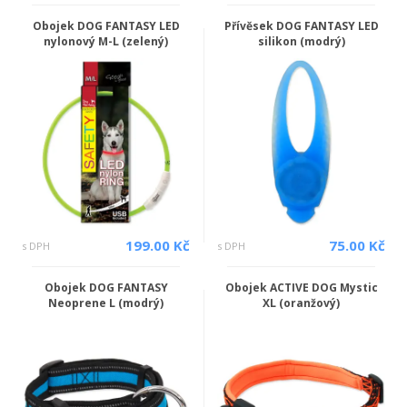
Obojek DOG FANTASY LED
Přívěsek DOG FANTASY LED
nylonový M-L (zelený)
silikon (modrý)
199.00 Kč
75.00 Kč
s DPH
s DPH
Obojek DOG FANTASY
Obojek ACTIVE DOG Mystic
Neoprene L (modrý)
XL (oranžový)