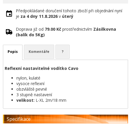
Předpokládané doručení tohoto zboží při objednání nyní
je
za 4 dny
11.8.2026
v
úterý
Doprava již od
79.00 Kč
prostřednictvím
Zásilkovna
(balík do 5Kg)
Popis
Komentáře
?
Reflexní nastavitelné vodítko Cavo
nylon, kulaté
vysoce reflexní
obzvláště pevné
3 stupně nastavení
velikost:
L-XL 2m/18 mm
Specifikace