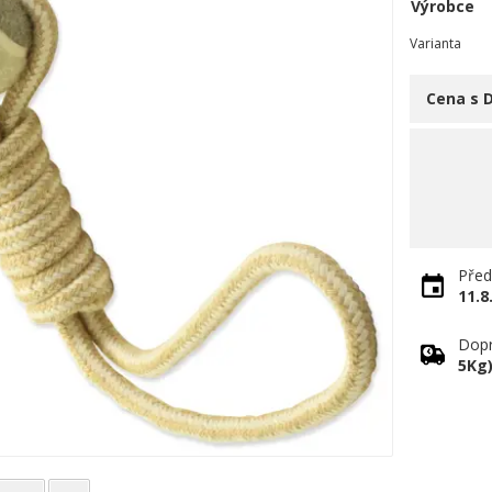
Výrobce
Varianta
Cena s 
Před
11.8
Dopr
5Kg