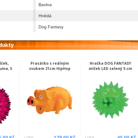
Bavlna
Hnědá
Dog Fantasy
odukty
íček,
Prasátko s reálným
Hračka DOG FANTASY
uma, 5
zvukem 21cm HipHop
míček LED zelený 5 cm
5.00 Kč
179.00 Kč
45.00 Kč
s DPH
s DPH