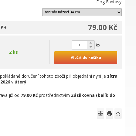
Dog Fantasy
79.00 Kč
DPH
ks
2 ks
Vložit do košíku
pokládané doručení tohoto zboží při objednání nyní je
zítra
.2026
v
úterý
ava již od
79.00 Kč
prostřednictvím
Zásilkovna (balík do
)