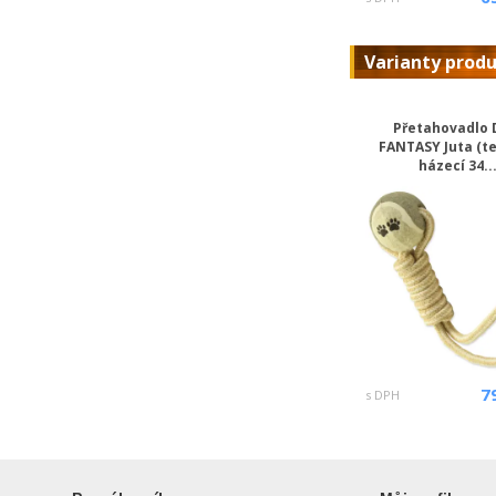
Varianty prod
Přetahovadlo
FANTASY Juta (t
házecí 34..
7
s DPH