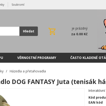
nky
Soukromí
je prázdný
Hledat
za 0.00 Kč
PU
VĚRNOSTNÍ PROGRAMY
ČASTO KLADENÉ OTÁ
čky
/
Házedla a přetahovadla
dlo DOG FANTASY Juta (tenisák há
Interaktivn
Kód produ
EAN kód