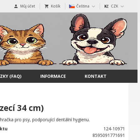
Můj účet
Košík
Čeština
CZK
ZKY (FAQ)
INFORMACE
KONTAKT
zecí 34 cm)
í hračka pro psy, podporující dentální hygienu.
ktu
124-10971
8595091771691