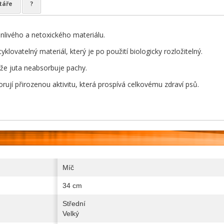
táře
?
anlivého a netoxického materiálu.
cyklovatelný materiál, který je po použití biologicky rozložitelný.
 že juta neabsorbuje pachy.
rují přirozenou aktivitu, která prospívá celkovému zdraví psů.
Míč
34 cm
Střední
Velký