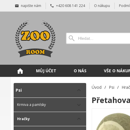
napište nám
+420 608 141 224
O nákupu
Podmí
MŮJ ÚČET
O NÁS
VŠE O NÁKU
Úvod
/
Psi
/
Hra
Psi
Přetahova
Krmiva a pamlsky
Hračky