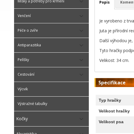
Misky a potřeby pro krmení
Popis
Komen
Venčení
Je vyrobeno z trv
Juta je přírodní re
Péče o zvíře
Další výhodou je,
Antiparazitika
Tyto hračky podpo
Pelíšky
Velikost: 34 cm.
Cestování
Specifikace
Výcvik
Typ hračky
Výstražné tabulky
Velikost hračky
Kočky
Velikost psa
Akvaristika