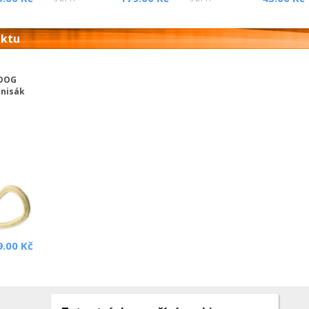
uktu
 DOG
enisák
.
9.00 Kč