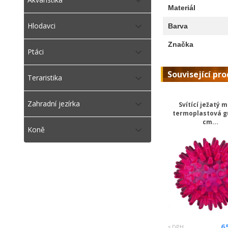
Materiál
Hlodavci
Barva
Značka
Ptáci
Související pr
Teraristika
Zahradní jezírka
Svítící ježatý m
termoplastová g
cm...
Koně
6
s DPH