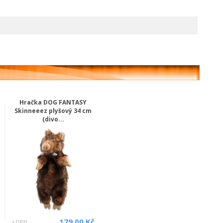
Hračka DOG FANTASY
Skinneeez plyšový 34 cm
(divo...
179.00 Kč
s DPH