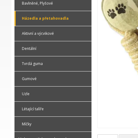
Bavlněné, Plyšové
Házedla a přetahovadla
Aktivní a výcvikové
Dentální
Tvrdá guma
Gumové
Uzle
Létající talíře
Míčky