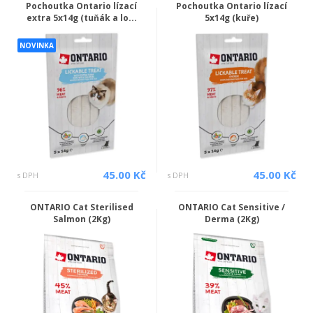
Pochoutka Ontario lízací
Pochoutka Ontario lízací
extra 5x14g (tuňák a lo...
5x14g (kuře)
NOVINKA
45.00 Kč
45.00 Kč
s DPH
s DPH
ONTARIO Cat Sterilised
ONTARIO Cat Sensitive /
Salmon (2Kg)
Derma (2Kg)