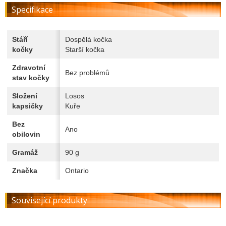
Specifikace
Stáří
Dospělá kočka
kočky
Starší kočka
Zdravotní
Bez problémů
stav kočky
Složení
Losos
kapsičky
Kuře
Bez
Ano
obilovin
Gramáž
90 g
Značka
Ontario
Související produkty