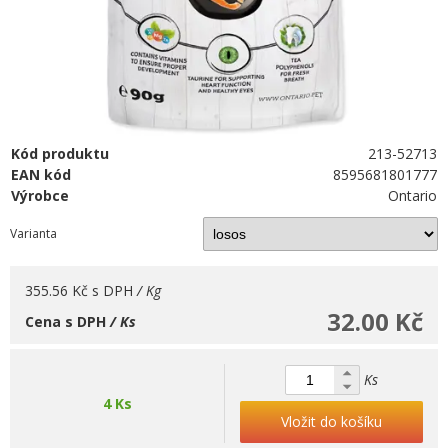
Kód produktu
213-52713
EAN kód
8595681801777
Výrobce
Ontario
Varianta
355.56 Kč
s DPH
/ Kg
32.00 Kč
Cena s DPH
/ Ks
Ks
4 Ks
Vložit do košíku