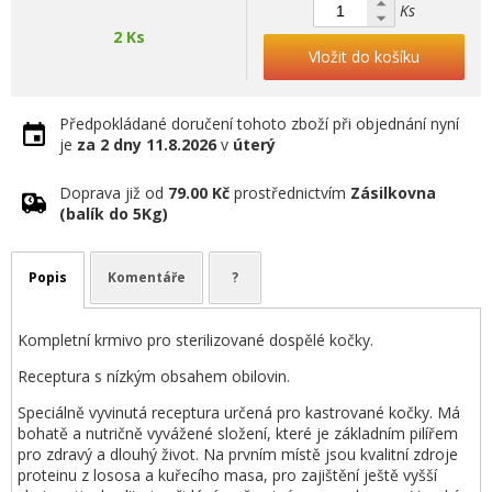
Ks
2 Ks
Vložit do košíku
Předpokládané doručení tohoto zboží při objednání nyní
je
za 2 dny
11.8.2026
v
úterý
Doprava již od
79.00 Kč
prostřednictvím
Zásilkovna
(balík do 5Kg)
Popis
Komentáře
?
Kompletní krmivo pro sterilizované dospělé kočky.
Receptura s nízkým obsahem obilovin.
Speciálně vyvinutá receptura určená pro kastrované kočky. Má
bohatě a nutričně vyvážené složení, které je základním pilířem
pro zdravý a dlouhý život. Na prvním místě jsou kvalitní zdroje
proteinu z lososa a kuřecího masa, pro zajištění ještě vyšší