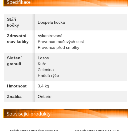
Specifikace
Stáří
Dospělá kočka
kočky
Zdravotní
Vykastrovaná
stav kočky
Prevence močových cest
Prevence před smotky
Složení
Losos
granulí
Kuře
Zelenina
Hnědá rýže
Hmotnost
0,4 kg
Značka
Ontario
Související produkty