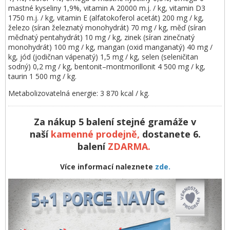
mastné kyseliny 1,9%, vitamin A 20000 m.j. / kg, vitamin D3
1750 m.j. / kg, vitamin E (alfatokoferol acetát) 200 mg / kg,
železo (síran železnatý monohydrát) 70 mg / kg, měď (síran
měďnatý pentahydrát) 10 mg / kg, zinek (síran zinečnatý
monohydrát) 100 mg / kg, mangan (oxid manganatý) 40 mg /
kg, jód (jodičnan vápenatý) 1,5 mg / kg, selen (seleničitan
sodný) 0,2 mg / kg, bentonit–montmorillonit 4 500 mg / kg,
taurin 1 500 mg / kg.
Metabolizovatelná energie: 3 870 kcal / kg.
Za nákup 5 balení stejné gramáže v
naší
kamenné prodejně,
dostanete 6.
balení
ZDARMA
.
Více informací naleznete
zde.