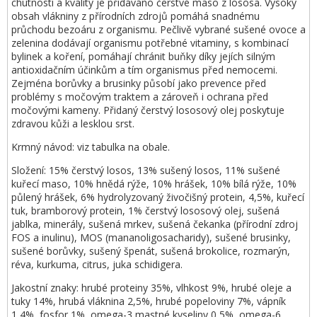
chutnosti a kvality je přidáváno čerstvé maso z lososa. Vysoký
obsah vlákniny z přírodních zdrojů pomáhá snadnému
průchodu bezoáru z organismu. Pečlivě vybrané sušené ovoce a
zelenina dodávají organismu potřebné vitaminy, s kombinací
bylinek a koření, pomáhají chránit buňky díky jejích silným
antioxidačním účinkům a tím organismus před nemocemi.
Zejména borůvky a brusinky působí jako prevence před
problémy s močovým traktem a zároveň i ochrana před
močovými kameny. Přidaný čerstvý lososový olej poskytuje
zdravou kůži a lesklou srst.
Krmný návod: viz tabulka na obale.
Složení: 15% čerstvý losos, 13% sušený losos, 11% sušené
kuřecí maso, 10% hnědá rýže, 10% hrášek, 10% bílá rýže, 10%
půlený hrášek, 6% hydrolyzovaný živočišný protein, 4,5%, kuřecí
tuk, bramborový protein, 1% čerstvý lososový olej, sušená
jablka, minerály, sušená mrkev, sušená čekanka (přírodní zdroj
FOS a inulinu), MOS (mananoligosacharidy), sušené brusinky,
sušené borůvky, sušený špenát, sušená brokolice, rozmarýn,
réva, kurkuma, citrus, juka schidigera.
Jakostní znaky: hrubé proteiny 35%, vlhkost 9%, hrubé oleje a
tuky 14%, hrubá vláknina 2,5%, hrubé popeloviny 7%, vápník
1,4%, fosfor 1%, omega-3 mastné kyseliny 0,5%, omega-6