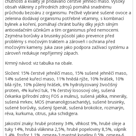
chutnosti a kvality je přidáváno čerstvé jehněčí maso. Vysoký
obsah vlákniny z přírodních zdrojů pomáhá snadnému
průchodu bezoáru z organismu. Pečlivě vybrané sušené ovoce a
zelenina dodávají organismu potřebné vitaminy, s kombinací
bylinek a koření, pomáhají chránit buňky díky jejích silným
antioxidačním účinkům a tím organismus před nemocemi.
Zejména borůvky a brusinky působí jako prevence před
problémy s močovým traktem a zároveň i ochrana před
močovými kameny. Juka zase jako podpora zažívací systému a
zároveň redukuje nepříjemný zápach.
Krmný návod: viz tabulka na obale.
Složení: 15% čerstvé jehněčí maso, 15% sušené jehněčí maso,
14% sušené kuřecí maso, 11% hnědá rýže, 10% hrášek, 10%
bílá rýže, 10% půlený hrášek, 6% hydrolyzovaný živočišný
protein, 4% kuřecí tuk, 1% čerstvý lososový olej, sušená
čekanka (přírodní zdroj FOS a inulinu), sušená jablka, minerály,
sušená mrkev, MOS (mananoligosacharidy), sušené brusinky,
sušené borůvky, sušený špenát, sušená brokolice, rozmarýn,
réva, kurkuma, citrus, juka schidigera.
Jakostní znaky: hrubé proteiny 34%, vlhkost 9%, hrubé oleje a
tuky 14%, hrubá vláknina 2,5%, hrubé popeloviny 8,5%, vápník
1,4%, fosfor 1,1%, omega-3 mastné kyseliny 0,5%, omega-6