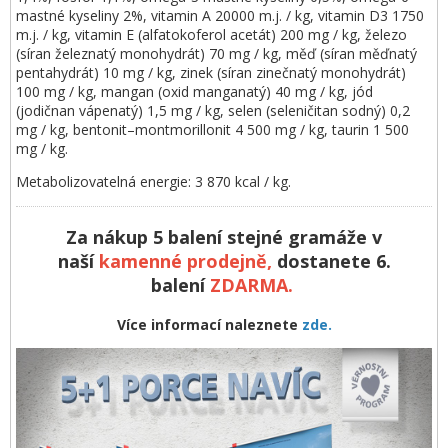
mastné kyseliny 2%, vitamin A 20000 m.j. / kg, vitamin D3 1750
m.j. / kg, vitamin E (alfatokoferol acetát) 200 mg / kg, železo
(síran železnatý monohydrát) 70 mg / kg, měď (síran měďnatý
pentahydrát) 10 mg / kg, zinek (síran zinečnatý monohydrát)
100 mg / kg, mangan (oxid manganatý) 40 mg / kg, jód
(jodičnan vápenatý) 1,5 mg / kg, selen (seleničitan sodný) 0,2
mg / kg, bentonit–montmorillonit 4 500 mg / kg, taurin 1 500
mg / kg.
Metabolizovatelná energie: 3 870 kcal / kg.
Za nákup 5 balení stejné gramáže v
naší
kamenné prodejně,
dostanete 6.
balení
ZDARMA
.
Více informací naleznete
zde.