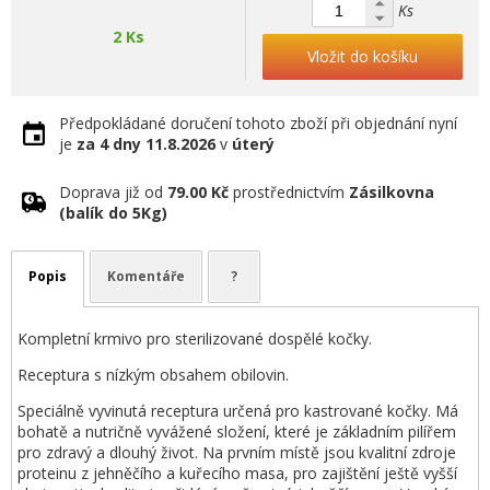
Ks
2 Ks
Vložit do košíku
Předpokládané doručení tohoto zboží při objednání nyní
je
za 4 dny
11.8.2026
v
úterý
Doprava již od
79.00 Kč
prostřednictvím
Zásilkovna
(balík do 5Kg)
Popis
Komentáře
?
Kompletní krmivo pro sterilizované dospělé kočky.
Receptura s nízkým obsahem obilovin.
Speciálně vyvinutá receptura určená pro kastrované kočky. Má
bohatě a nutričně vyvážené složení, které je základním pilířem
pro zdravý a dlouhý život. Na prvním místě jsou kvalitní zdroje
proteinu z jehněčího a kuřecího masa, pro zajištění ještě vyšší