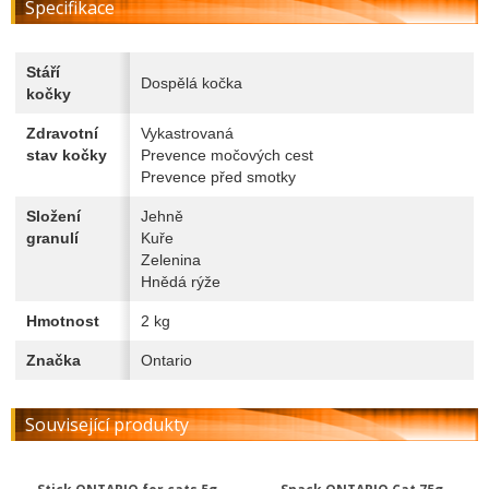
Specifikace
Stáří
Dospělá kočka
kočky
Zdravotní
Vykastrovaná
stav kočky
Prevence močových cest
Prevence před smotky
Složení
Jehně
granulí
Kuře
Zelenina
Hnědá rýže
Hmotnost
2 kg
Značka
Ontario
Související produkty