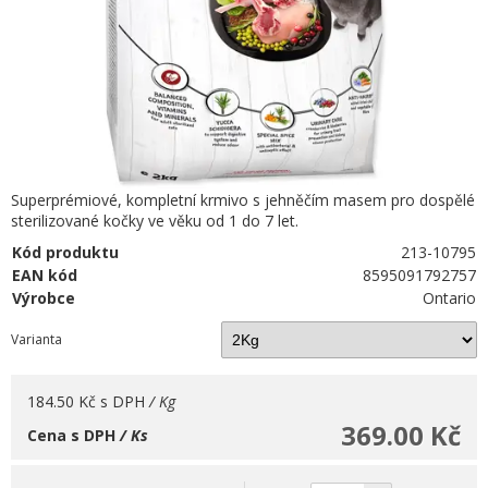
Superprémiové, kompletní krmivo s jehněčím masem pro dospělé
sterilizované kočky ve věku od 1 do 7 let.
Kód produktu
213-10795
EAN kód
8595091792757
Výrobce
Ontario
Varianta
184.50 Kč
s DPH
/ Kg
369.00 Kč
Cena s DPH
/ Ks