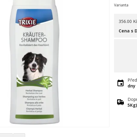
Varianta
356.00 K
Cena s 
Před
dny
Dopr
5Kg