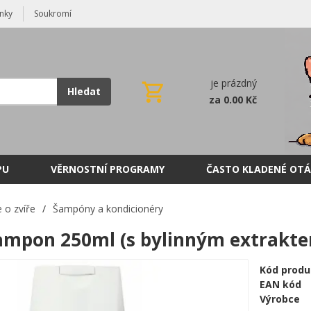
nky
Soukromí
je prázdný
Hledat
za 0.00 Kč
PU
VĚRNOSTNÍ PROGRAMY
ČASTO KLADENÉ OTÁ
 o zvíře
/
Šampóny a kondicionéry
ampon 250ml (s bylinným extrakt
Kód produ
EAN kód
Výrobce