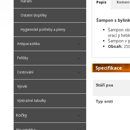
Hárání
Popis
Komen
Ostatní doplňky
Šampon s bylin
Šampon obsa
Hygienické potřeby a pleny
vrací ji heb
Šampon v p
Antiparazitika
Obsah:
250
Pelíšky
Specifikace
Cestování
Stáří psa
Výcvik
Výstražné tabulky
Typ srsti
Kočky
Akvaristika