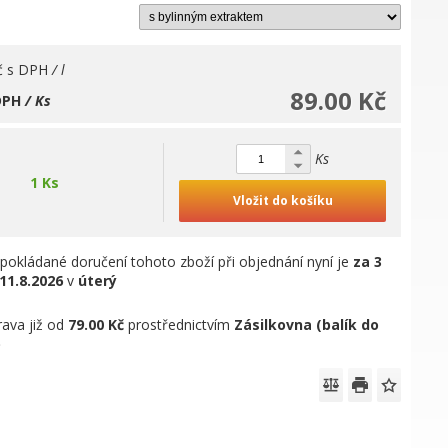
č
s DPH
/ l
89.00 Kč
DPH
/ Ks
Ks
1 Ks
Vložit do košíku
pokládané doručení tohoto zboží při objednání nyní je
za 3
11.8.2026
v
úterý
ava již od
79.00 Kč
prostřednictvím
Zásilkovna (balík do
)