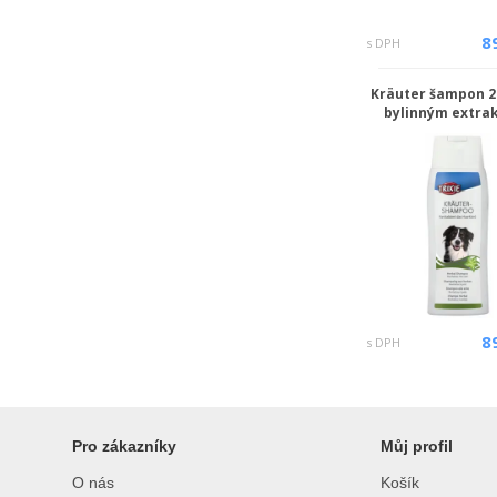
8
s DPH
Kräuter šampon 2
bylinným extra
8
s DPH
Pro zákazníky
Můj profil
O nás
Košík