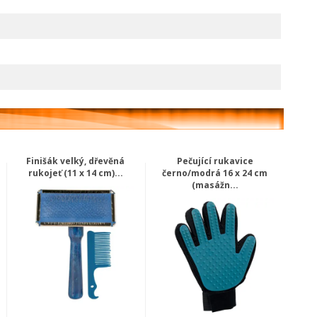
Finišák velký, dřevěná
Pečující rukavice
rukojeť (11 x 14 cm)...
černo/modrá 16 x 24 cm
(masážn...