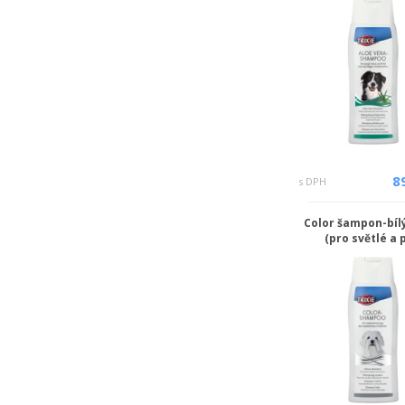
8
s DPH
Color šampon-bíl
(pro světlé a 