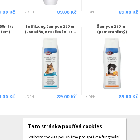
9.00 Kč
89.00 Kč
89.00 Kč
s DPH
s DPH
50ml (s
Entfilzung šampon 250 ml
Šampon 250 ml
ktem)
(usnadňuje rozčesání sr...
(pomerančový)
9.00 Kč
89.00 Kč
89.00 Kč
s DPH
s DPH
Tato stránka používá cookies
Kontakty
Kontaktujte nás
Soubory cookies používáme pro správné fungování