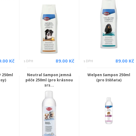
9.00 Kč
89.00 Kč
89.00 Kč
s DPH
s DPH
ý 250ml
Neutral šampon jemná
Welpen šampon 250ml
psy)
péče 250ml (pro krásnou
(pro štěňata)
srs...