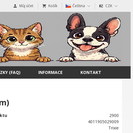
Můj účet
Košík
Čeština
CZK
ZKY (FAQ)
INFORMACE
KONTAKT
em)
ktu
2900
4011905029009
Trixie