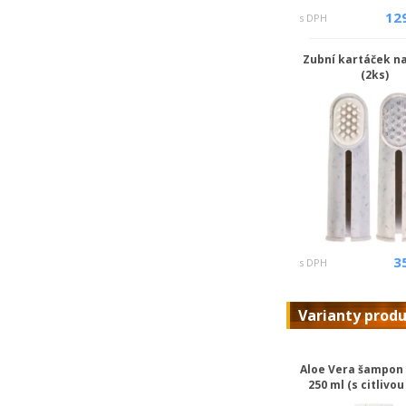
12
s DPH
Zubní kartáček na
(2ks)
3
s DPH
Varianty prod
Aloe Vera šampon 
250 ml (s citlivou 