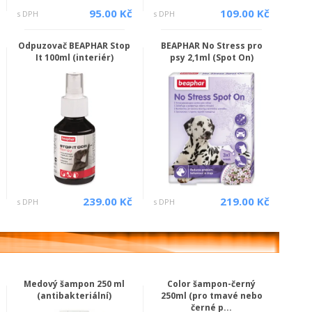
95.00 Kč
109.00 Kč
s DPH
s DPH
Odpuzovač BEAPHAR Stop
BEAPHAR No Stress pro
It 100ml (interiér)
psy 2,1ml (Spot On)
239.00 Kč
219.00 Kč
s DPH
s DPH
Medový šampon 250 ml
Color šampon-černý
(antibakteriální)
250ml (pro tmavé nebo
černé p...