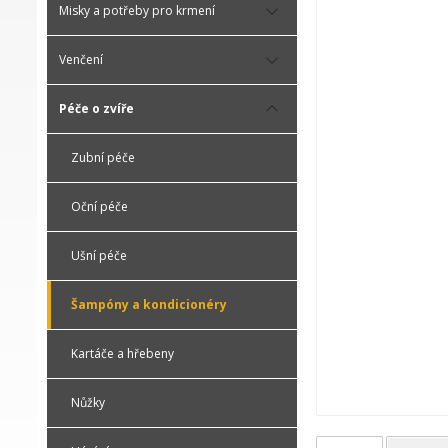
Misky a potřeby pro krmení
Venčení
Péče o zvíře
Zubní péče
Oční péče
Ušní péče
Šampóny a kondicionéry
Kartáče a hřebeny
Nůžky