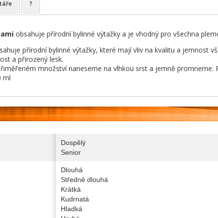
táře
?
kami
obsahuje přírodní bylinné výtažky a je vhodný pro všechna plem
huje přírodní bylinné výtažky, které mají vliv na kvalitu a jemnost vš
kost a přirozený lesk.
řiměřeném množství naneseme na vlhkou srst a jemně promneme. 
 ml
Dospělý
Senior
Dlouhá
Středně dlouhá
Krátká
Kudrnatá
Hladká