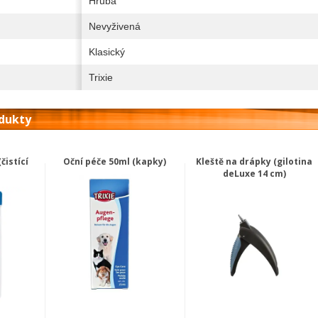
Hrubá
Nevyživená
Klasický
Trixie
odukty
čistící
Oční péče 50ml (kapky)
Kleště na drápky (gilotina
deLuxe 14 cm)