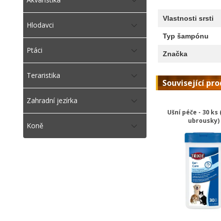
Vlastnosti srsti
Hlodavci
Typ šampónu
Ptáci
Značka
Teraristika
Související pr
Zahradní jezírka
Ušní péče - 30 ks (
ubrousky)
Koně