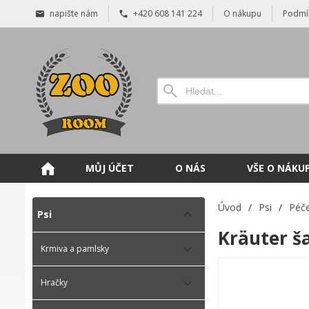
napište nám
+420 608 141 224
O nákupu
Podmí
MŮJ ÚČET
O NÁS
VŠE O NÁKU
Úvod
/
Psi
/
Péče
Psi
Kräuter š
Krmiva a pamlsky
Hračky