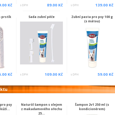
9.00 Kč
89.00 Kč
139.00 Kč
s DPH
s DPH
 prstík
Sada zubní péče
Zubní pasta pro psy 100 g
(s mátou)
5.00 Kč
109.00 Kč
59.00 Kč
s DPH
s DPH
uktu
pro psy
Naturöl šampon s olejem
Šampon 2v1 250 ml (s
kůží...
z makadamového ořechu
kondicionérem)
25...