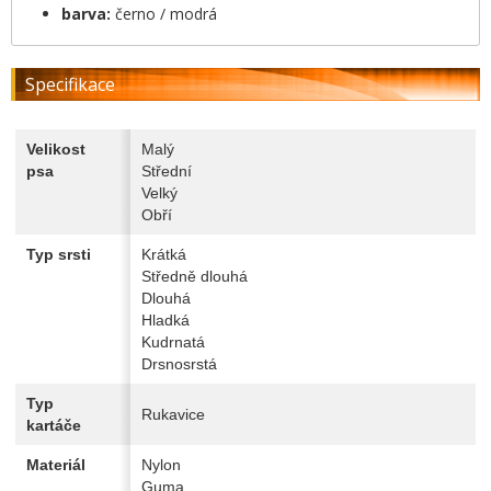
barva:
černo / modrá
Specifikace
Velikost
Malý
psa
Střední
Velký
Obří
Typ srsti
Krátká
Středně dlouhá
Dlouhá
Hladká
Kudrnatá
Drsnosrstá
Typ
Rukavice
kartáče
Materiál
Nylon
Guma