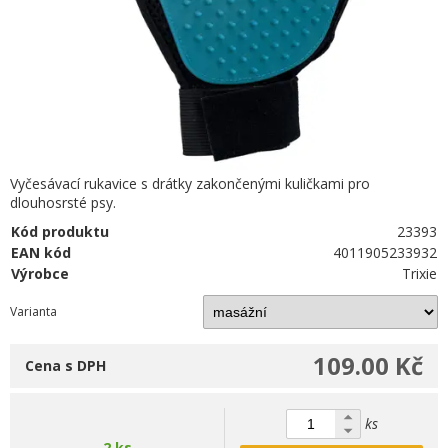
Vyčesávací rukavice s drátky zakončenými kuličkami pro
dlouhosrsté psy.
Kód produktu
23393
EAN kód
4011905233932
Výrobce
Trixie
Varianta
109.00 Kč
Cena s DPH
ks
2 ks