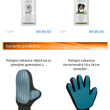
89.00 Kč
89.00 Kč
s DPH
s DPH
Varianty produktu
Pečující rukavice 18x24 cm (s
Pečující rukavice
jemnými gumovými z...
černo/modrá 16 x 24 cm
(masážn...