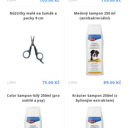
105.00 Kč
139.00 Kč
s DPH
s DPH
Nůžtičky malé na čumák a
Medový šampon 250 ml
packy 9 cm
(antibakteriální)
75.00 Kč
89.00 Kč
s DPH
s DPH
Color šampon-bílý 250ml (pro
Kräuter šampon 250ml (s
světlé a psy)
bylinným extraktem)