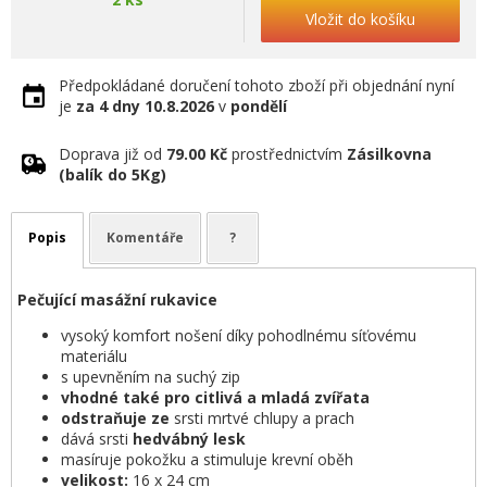
Vložit do košíku
Předpokládané doručení tohoto zboží při objednání nyní
je
za 4 dny
10.8.2026
v
pondělí
Doprava již od
79.00 Kč
prostřednictvím
Zásilkovna
(balík do 5Kg)
Popis
Komentáře
?
Pečující masážní rukavice
vysoký komfort nošení díky pohodlnému síťovému
materiálu
s upevněním na suchý zip
vhodné také pro citlivá a mladá zvířata
odstraňuje ze
srsti mrtvé chlupy a prach
dává srsti
hedvábný lesk
masíruje pokožku a stimuluje krevní oběh
velikost:
16 x 24 cm