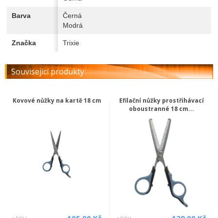
Barva
Černá
Modrá
Značka
Trixie
Související produkty
Kovové nůžky na kartě 18 cm
Efilační nůžky prostřihávací
oboustranné 18 cm...