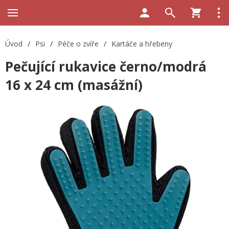
Úvod
/
Psi
/
Péče o zvíře
/
Kartáče a hřebeny
Pečující rukavice černo/modrá
16 x 24 cm (masážní)