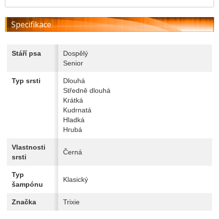
Specifikace
Stáří psa
Dospělý
Senior
Typ srsti
Dlouhá
Středně dlouhá
Krátká
Kudrnatá
Hladká
Hrubá
Vlastnosti
Černá
srsti
Typ
Klasický
šampónu
Značka
Trixie