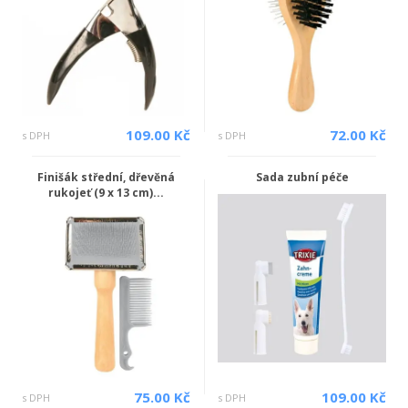
109.00 Kč
72.00 Kč
s DPH
s DPH
Finišák střední, dřevěná
Sada zubní péče
rukojeť (9 x 13 cm)...
75.00 Kč
109.00 Kč
s DPH
s DPH