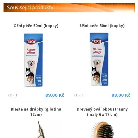
Související produkty
Oční péče 50ml (kapky)
Ušní péče 50ml (kapky)
89.00 Kč
89.00 Kč
s DPH
s DPH
Kleště na drápky (gilotina
Dřevěný ovál oboustranný
12cm)
(malý 6 x 17 cm)