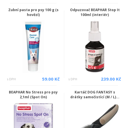
Zubní pasta pro psy 100 g (s
Odpuzovač BEAPHAR Stop It
hovězí)
100ml (interiér)
59.00 Kč
239.00 Kč
s DPH
s DPH
BEAPHAR No Stress pro psy
Kartáč DOG FANTASY s
2,1ml (Spot On)
drátky samočistící (M / L)...