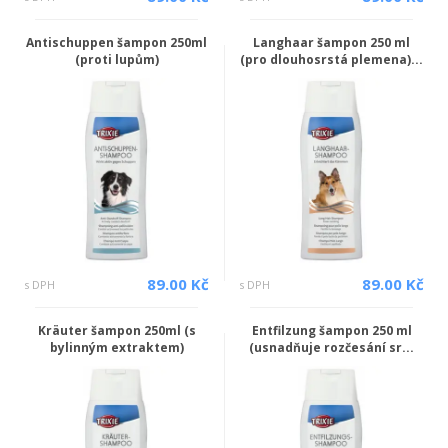
Antischuppen šampon 250ml
Langhaar šampon 250 ml
(proti lupům)
(pro dlouhosrstá plemena)...
89.00 Kč
89.00 Kč
s DPH
s DPH
Kräuter šampon 250ml (s
Entfilzung šampon 250 ml
bylinným extraktem)
(usnadňuje rozčesání sr...