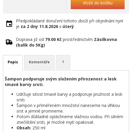
Vložit do košíku
Předpokládané doručení tohoto zboží při objednání nyní
je
za 2 dny
11.8.2026
v
úterý
Doprava již od
79.00 Kč
prostřednictvím
Zásilkovna
(balík do 5Kg)
Popis
Komentáře
?
Šampon podporuje svým složením přirozenost a lesk
tmavé barvy srsti.
Udržuje sitost tmavé barvy a podporuje pružnost a lesk
srsti.
Šampon v přiměřeném množství naneseme na vlhkou
srst a jemně promneme.
Potom důkladně opláchneme vlažnou vodou. Při silném
znečištění srsti, je možné mytí opakovat.
Obsah:
250 ml