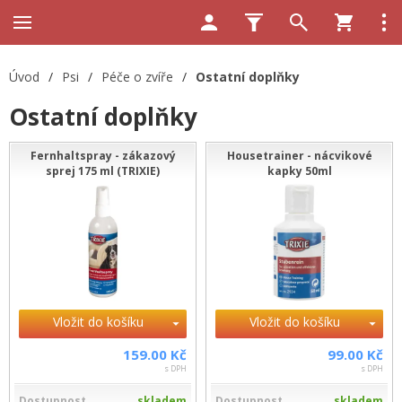
Úvod
/
Psi
/
Péče o zvíře
/
Ostatní doplňky
Ostatní doplňky
Fernhaltspray - zákazový
Housetrainer - nácvikové
sprej 175 ml (TRIXIE)
kapky 50ml
Vložit do košíku
Vložit do košíku
159.00 Kč
99.00 Kč
s DPH
s DPH
Dostupnost
skladem
Dostupnost
skladem