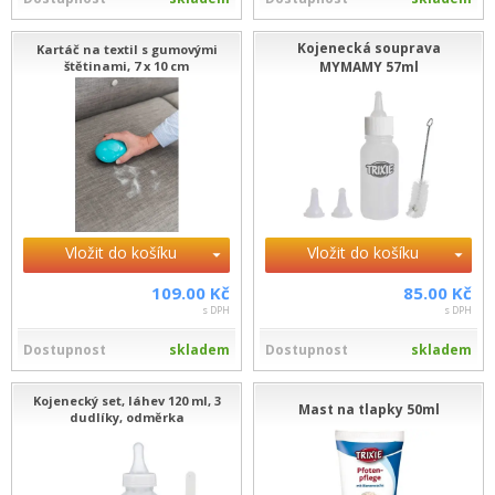
Kojenecká souprava
Kartáč na textil s gumovými
štětinami, 7 x 10 cm
MYMAMY 57ml
Vložit do košíku
Vložit do košíku
109.00 Kč
85.00 Kč
s DPH
s DPH
Dostupnost
skladem
Dostupnost
skladem
Kojenecký set, láhev 120 ml, 3
Mast na tlapky 50ml
dudlíky, odměrka