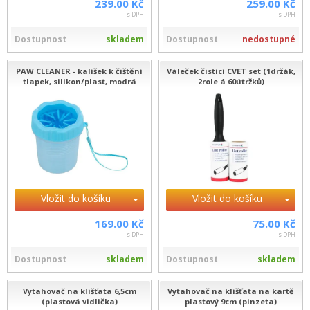
239.00 Kč
259.00 Kč
s DPH
s DPH
Dostupnost
skladem
Dostupnost
nedostupné
PAW CLEANER - kalíšek k čištění
Váleček čistící CVET set (1držák,
tlapek, silikon/plast, modrá
2role á 60útržků)
Vložit do košíku
Vložit do košíku
169.00 Kč
75.00 Kč
s DPH
s DPH
Dostupnost
skladem
Dostupnost
skladem
Vytahovač na klíšťata 6,5cm
Vytahovač na klíšťata na kartě
(plastová vidlička)
plastový 9cm (pinzeta)