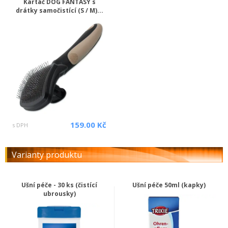
Kartáč DOG FANTASY s
drátky samočistící (S / M)...
159.00 Kč
s DPH
Varianty produktu
Ušní péče - 30 ks (čistící
Ušní péče 50ml (kapky)
ubrousky)