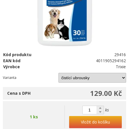
Kód produktu
29416
EAN kód
4011905294162
Výrobce
Trixie
Varianta
129.00 Kč
Cena s DPH
ks
1 ks
Vložit do košíku