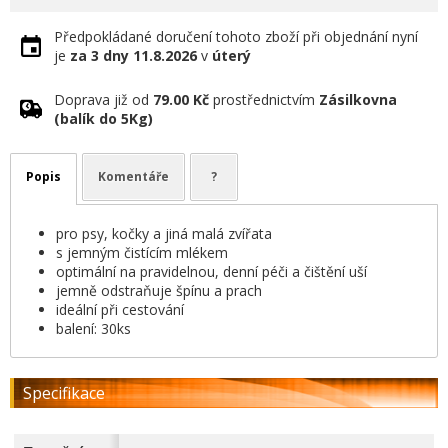
Předpokládané doručení tohoto zboží při objednání nyní
je
za 3 dny
11.8.2026
v
úterý
Doprava již od
79.00 Kč
prostřednictvím
Zásilkovna
(balík do 5Kg)
Popis
Komentáře
?
pro psy, kočky a jiná malá zvířata
s jemným čistícím mlékem
optimální na pravidelnou, denní péči a čištění uší
jemně odstraňuje špínu a prach
ideální při cestování
balení: 30ks
Specifikace