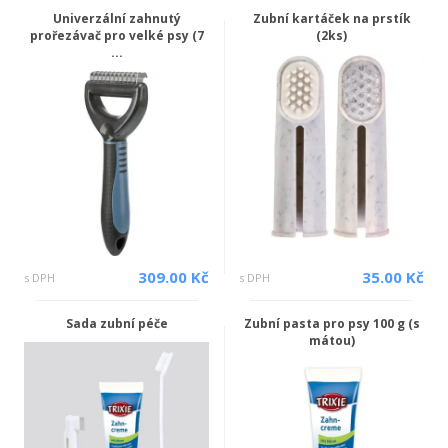
Univerzální zahnutý
Zubní kartáček na prstík
prořezávač pro velké psy (7
(2ks)
...
309.00 Kč
35.00 Kč
s DPH
s DPH
Sada zubní péče
Zubní pasta pro psy 100 g (s
mátou)