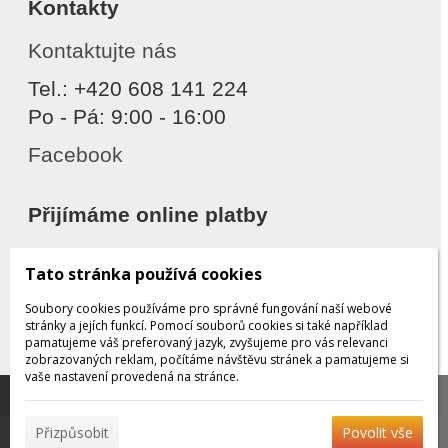
Kontakty
Kontaktujte nás
Tel.: +420 608 141 224
Po - Pá: 9:00 - 16:00
Facebook
Přijímáme online platby
Tato stránka používá cookies
Soubory cookies používáme pro správné fungování naší webové
stránky a jejích funkcí. Pomocí souborů cookies si také například
pamatujeme váš preferovaný jazyk, zvyšujeme pro vás relevanci
zobrazovaných reklam, počítáme návštěvu stránek a pamatujeme si
Děkujeme za důvěru
vaše nastavení provedená na stránce.
Tato stránka používá soubory cookies, které nám
pomáhají poskytovat služby. Používáním našich služeb
✖
Přizpůsobit
Povolit vše
vyjadřujete souhlas s používáním souborů cookies.
Více
© 2026 WEXBO |
www.wexbo.com
|
Přihlásit