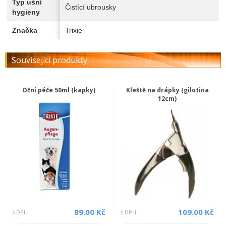
Typ ušní
Čistící ubrousky
hygieny
Značka
Trixie
Související produkty
Oční péče 50ml (kapky)
Kleště na drápky (gilotina
12cm)
89.00 Kč
109.00 Kč
s DPH
s DPH