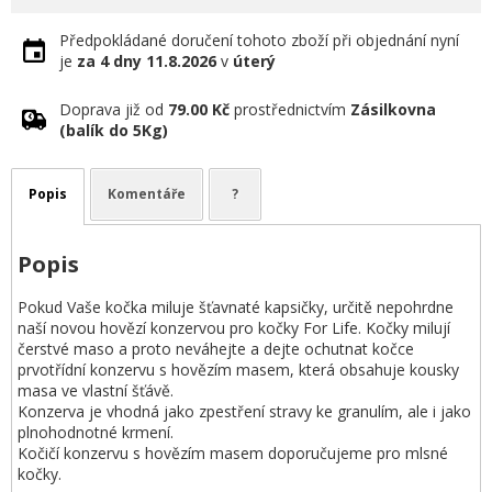
Předpokládané doručení tohoto zboží při objednání nyní
je
za 4 dny
11.8.2026
v
úterý
Doprava již od
79.00 Kč
prostřednictvím
Zásilkovna
(balík do 5Kg)
Popis
Komentáře
?
Popis
Pokud Vaše kočka miluje šťavnaté kapsičky, určitě nepohrdne
naší novou hovězí konzervou pro kočky For Life. Kočky milují
čerstvé maso a proto neváhejte a dejte ochutnat kočce
prvotřídní konzervu s hovězím masem, která obsahuje kousky
masa ve vlastní šťávě.
Konzerva je vhodná jako zpestření stravy ke granulím, ale i jako
plnohodnotné krmení.
Kočičí konzervu s hovězím masem doporučujeme pro mlsné
kočky.