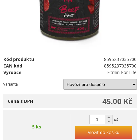
Kód produktu
8595237035700
EAN kód
8595237035700
Výrobce
Fitmin For Life
Varianta
45.00 Kč
Cena s DPH
ks
5 ks
Vložit do košíku