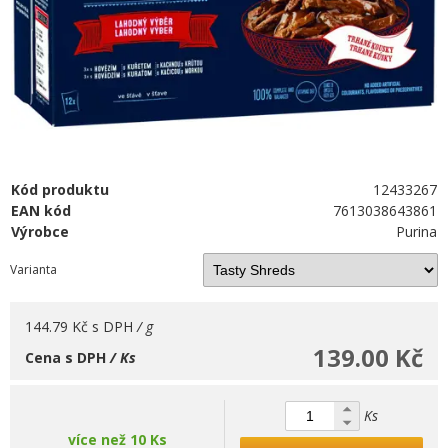
Kód produktu
12433267
EAN kód
7613038643861
Výrobce
Purina
Varianta
144.79 Kč
s DPH
/ g
139.00 Kč
Cena s DPH
/ Ks
Ks
více než 10 Ks