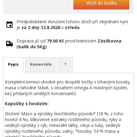
Vložit do košíku
Předpokládané doručení tohoto zboží při objednání nyní
je
za 2 dny
12.8.2026
v
středa
Doprava již od
79.00 Kč
prostřednictvím
Zásilkovna
(balík do 5Kg)
Popis
Komentáře
?
Kompletní krmivo vhodné pro dospělé kočky s trhanými kousky
masa v lahodné šťávě, s obsahem omega-6 mastných kyselin,
bez přidaných umělých konzervantů
Kapsičky s hovězím:
Složení: Maso a výrobky živočišného původu* (18 %, z toho
hovězí 4 %), bílkovinné extrakty rostlinného původu, ryby a
vedlejší výrobky z ryb, minerální látky, oleje a tuky, vedlejší
výrobky rostlinného původu, cukry, *kousky: 54 % masa a
výrobků živočišného původu