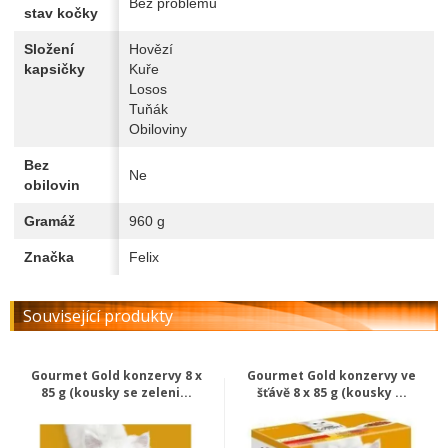
Bez problémů
stav kočky
Složení
Hovězí
kapsičky
Kuře
Losos
Tuňák
Obiloviny
Bez
Ne
obilovin
Gramáž
960 g
Značka
Felix
Související produkty
Gourmet Gold konzervy 8 x
Gourmet Gold konzervy ve
85 g (kousky se zeleni...
šťávě 8 x 85 g (kousky ...