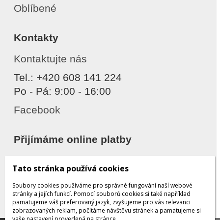
Oblíbené
Kontakty
Kontaktujte nás
Tel.: +420 608 141 224
Po - Pá: 9:00 - 16:00
Facebook
Přijímáme online platby
Tato stránka používá cookies
Soubory cookies používáme pro správné fungování naší webové
stránky a jejích funkcí. Pomocí souborů cookies si také například
pamatujeme váš preferovaný jazyk, zvyšujeme pro vás relevanci
zobrazovaných reklam, počítáme návštěvu stránek a pamatujeme si
Děkujeme za důvěru
vaše nastavení provedená na stránce.