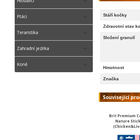
Hlodavci
Stáří kočky
Ptáci
Zdravotní stav k
Teraristika
Složení granulí
Zahradní jezírka
Koně
Hmotnost
Značka
Související pr
Brit Premium C
Nature Stic
(Chicken&Liv