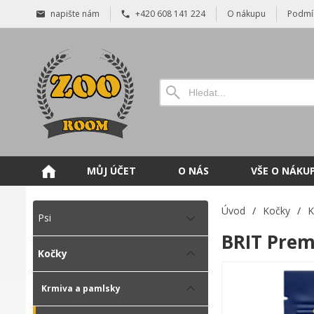
napište nám
+420 608 141 224
O nákupu
Podmí
MŮJ ÚČET
O NÁS
VŠE O NÁKU
Úvod
/
Kočky
/
K
Psi
BRIT Prem
Kočky
Krmiva a pamlsky