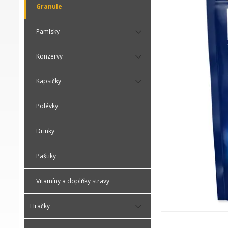
Granule
Pamlsky
Konzervy
Kapsičky
Polévky
Drinky
Paštiky
Vitamíny a doplňky stravy
Hračky