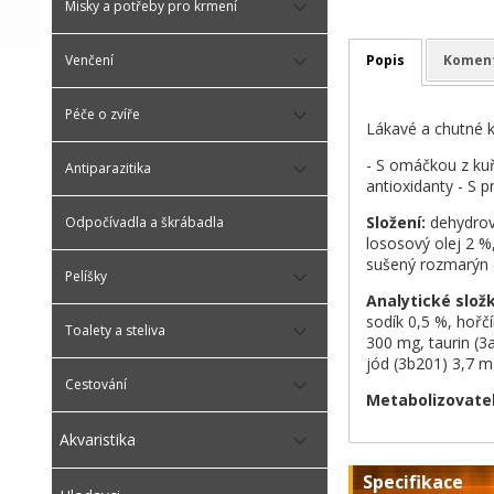
Misky a potřeby pro krmení
Venčení
Popis
Komen
Péče o zvíře
Lákavé a chutné k
- S omáčkou z kuř
Antiparazitika
antioxidanty - S p
Složení:
dehydrov
Odpočívadla a škrábadla
lososový olej 2 %
sušený rozmarýn (
Pelíšky
Analytické slož
sodík 0,5 %, hořčí
Toalety a steliva
300 mg, taurin (3
jód (3b201) 3,7 m
Cestování
Metabolizovatel
Akvaristika
Specifikace