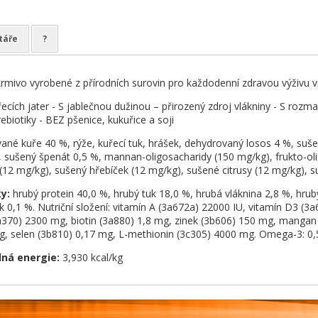
táře
?
rmivo vyrobené z přírodních surovin pro každodenní zdravou výživu v
ecích jater - S jablečnou dužinou – přirozený zdroj vlákniny - S rozm
rebiotiky - BEZ pšenice, kukuřice a soji
ané kuře 40 %, rýže, kuřecí tuk, hrášek, dehydrovaný losos 4 %, suše
, sušený špenát 0,5 %, mannan-oligosacharidy (150 mg/kg), frukto-oli
12 mg/kg), sušený hřebíček (12 mg/kg), sušené citrusy (12 mg/kg), 
ky:
hrubý protein 40,0 %, hrubý tuk 18,0 %, hrubá vláknina 2,8 %, hrub
k 0,1 %. Nutriční složení: vitamín A (3a672a) 22000 IU, vitamín D3 (3
a370) 2300 mg, biotin (3a880) 1,8 mg, zinek (3b606) 150 mg, manga
g, selen (3b810) 0,17 mg, L-methionin (3c305) 4000 mg. Omega-3: 0
ná energie:
3,930 kcal/kg