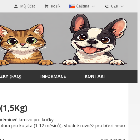
Můj účet
Košík
Čeština
CZK
ZKY (FAQ)
INFORMACE
KONTAKT
(1,5Kg)
prémiové krmivo pro kočky.
ptura pro koťata (1-12 měsíců), vhodné rovněž pro březí nebo
.