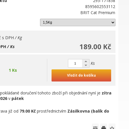
ktu
293-171858
8595602553112
BRIT Cat Premium
č
s DPH
/ Kg
189.00 Kč
DPH
/ Ks
Ks
1 Ks
Vložit do košíku
pokládané doručení tohoto zboží při objednání nyní je
zítra
2026
v
pátek
ava již od
79.00 Kč
prostřednictvím
Zásilkovna (balík do
)