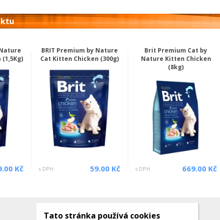
uktu
 Nature
BRIT Premium by Nature
Brit Premium Cat by
 (1,5Kg)
Cat Kitten Chicken (300g)
Nature Kitten Chicken
(8kg)
9.00 Kč
59.00 Kč
669.00 Kč
s DPH
s DPH
Tato stránka používá cookies
Kontakty