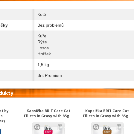
Kotě
očky
Bez problémů
Kuře
Rýže
Losos
Hrášek
1,5 kg
Brit Premium
odukty
at by
Kapsička BRIT Care Cat
Kapsička BRIT Care Cat
ks
Fillets in Gravy with 85g...
Fillets in Gravy with 85g...
er)