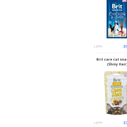
3
s DPH
Brit care cat sna
(Shiny Hair
3
s DPH