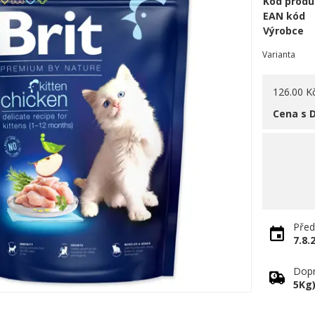
Kód produ
EAN kód
Výrobce
Varianta
126.00 K
Cena s 
Před
7.8.
Dopr
5Kg