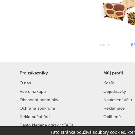
8
s DPH
Pro zákazníky
Můj profil
O nás
Košík
Vše o nákupu
Objednávky
Obchodní podmínky
Nastavení účtu
Ochrana soukromí
Reklamace
Reklamační řád
Oblíbené
Často kladené otázky (FAQ)
Tato stránka používá soubory cookies, kte