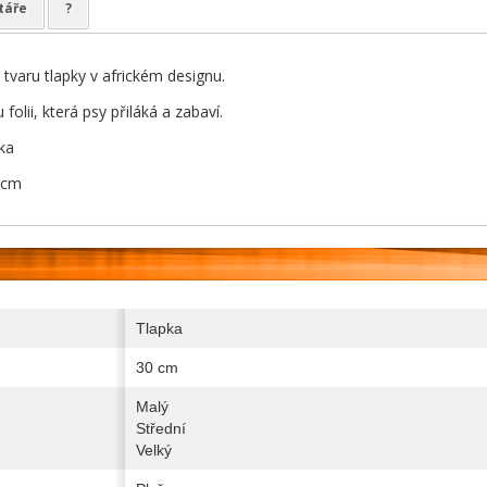
táře
?
 tvaru tlapky v africkém designu.
folii, která psy přiláká a zabaví.
ka
 cm
Tlapka
30 cm
Malý
Střední
Velký