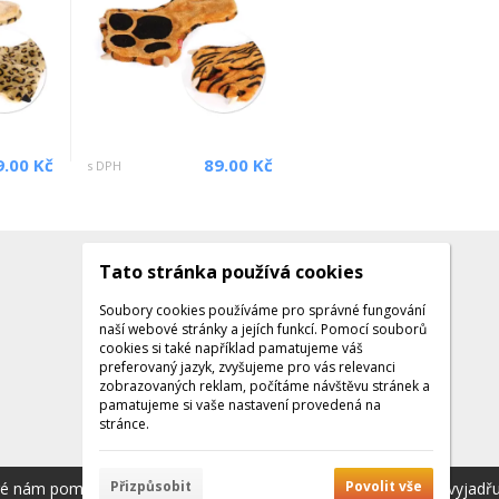
9.00 Kč
89.00 Kč
s DPH
Tato stránka používá cookies
Kontakty
Kontaktujte nás
Soubory cookies používáme pro správné fungování
naší webové stránky a jejích funkcí. Pomocí souborů
Tel.: +420 608 141 224
cookies si také například pamatujeme váš
preferovaný jazyk, zvyšujeme pro vás relevanci
Po - Pá: 9:00 - 16:00
zobrazovaných reklam, počítáme návštěvu stránek a
Facebook
pamatujeme si vaše nastavení provedená na
stránce.
Přizpůsobit
Povolit vše
ré nám pomáhají poskytovat služby. Používáním našich služeb vyjadř