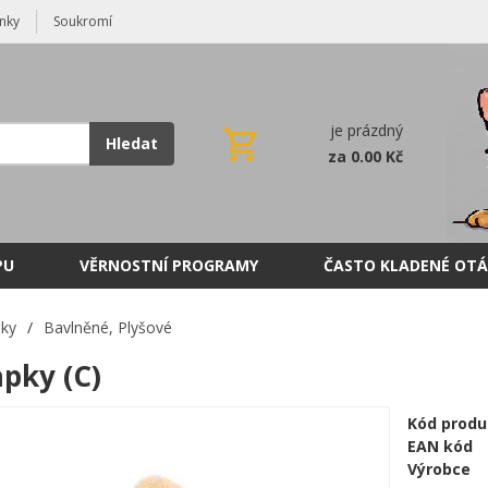
nky
Soukromí
je prázdný
Hledat
za 0.00 Kč
PU
VĚRNOSTNÍ PROGRAMY
ČASTO KLADENÉ OTÁ
čky
/
Bavlněné, Plyšové
apky (C)
Kód produ
EAN kód
Výrobce