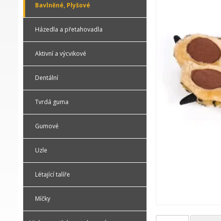
Bavlněné, Plyšové
Házedla a přetahovadla
Aktivní a výcvikové
Dentální
Tvrdá guma
Gumové
Uzle
Létající talíře
Míčky