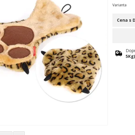
Varianta
Cena s 
Dopr
5Kg