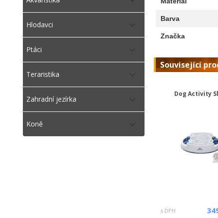
Materiál
Barva
Hlodavci
Značka
Ptáci
Související pr
Teraristika
Dog Activity S
Zahradní jezírka
Koně
34
s DPH