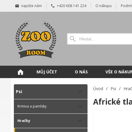
napište nám
+420 608 141 224
O nákupu
Podmí
MŮJ ÚČET
O NÁS
VŠE O NÁKU
Úvod
/
Psi
/
Hra
Psi
Africké tl
Krmiva a pamlsky
Hračky