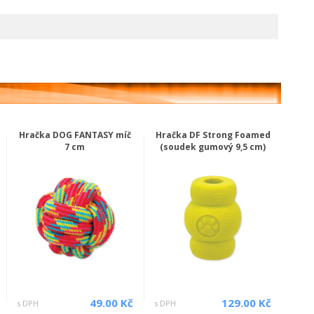
Hračka DOG FANTASY míč
Hračka DF Strong Foamed
7 cm
(soudek gumový 9,5 cm)
49.00 Kč
129.00 Kč
s DPH
s DPH