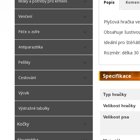
Misky a potřeby pro krmení
Popis
Komen
Venčení
Plyšová hračka ve
Obsahuje šustivou 
Péče o zvíře
Ideální pro štěňát
Antiparazitika
Rozměr: délka 30
Pelíšky
Specifikace
Cestování
Výcvik
Typ hračky
Velikost hračky
Výstražné tabulky
Velikost psa
Kočky
Akvaristika