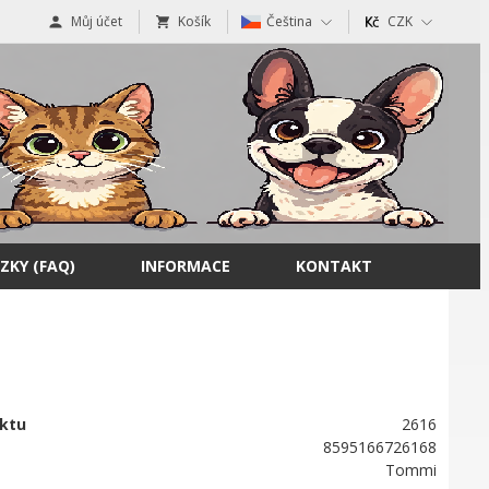
Můj účet
Košík
Čeština
CZK
ZKY (FAQ)
INFORMACE
KONTAKT
ktu
2616
8595166726168
Tommi