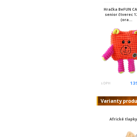
Hračka BeFUN C
senior čtverec 1
(ora...
13
s DPH
Varianty prod
Africké tlapky