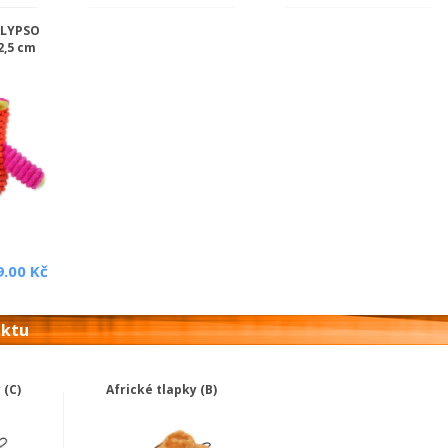
ALYPSO
2,5 cm
9.00 Kč
uktu
 (C)
Africké tlapky (B)