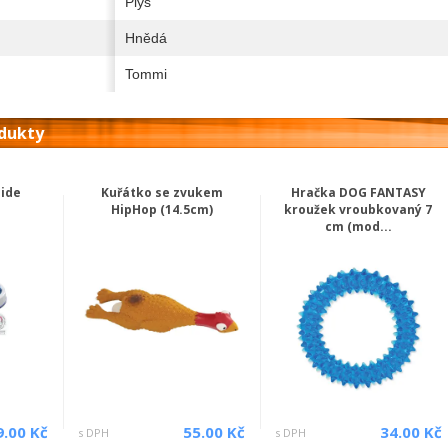
Plyš
Hnědá
Tommi
odukty
lide
Kuřátko se zvukem
Hračka DOG FANTASY
HipHop (14.5cm)
kroužek vroubkovaný 7
cm (mod...
9.00 Kč
55.00 Kč
34.00 Kč
s DPH
s DPH