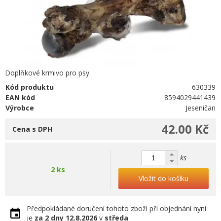
Doplňkové krmivo pro psy.
Kód produktu
630339
EAN kód
8594029441439
Výrobce
Jeseničan
42.00 Kč
Cena s DPH
ks
2 ks
Vložit do košíku
Předpokládané doručení tohoto zboží při objednání nyní
je
za 2 dny
12.8.2026
v
středa