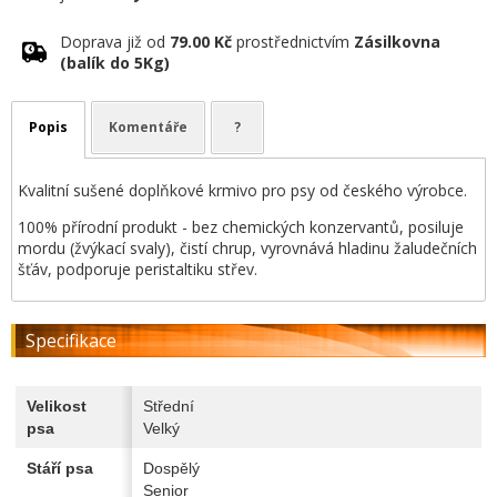
Doprava již od
79.00 Kč
prostřednictvím
Zásilkovna
(balík do 5Kg)
Popis
Komentáře
?
Kvalitní sušené doplňkové krmivo pro psy od českého výrobce.
100% přírodní produkt - bez chemických konzervantů, posiluje
mordu (žvýkací svaly), čistí chrup, vyrovnává hladinu žaludečních
šťáv, podporuje peristaltiku střev.
Specifikace
Velikost
Střední
psa
Velký
Stáří psa
Dospělý
Senior