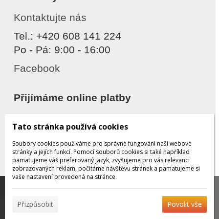
Kontaktujte nás
Tel.: +420 608 141 224
Po - Pá: 9:00 - 16:00
Facebook
Přijímáme online platby
Tato stránka používá cookies
Soubory cookies používáme pro správné fungování naší webové
stránky a jejích funkcí. Pomocí souborů cookies si také například
pamatujeme váš preferovaný jazyk, zvyšujeme pro vás relevanci
zobrazovaných reklam, počítáme návštěvu stránek a pamatujeme si
Děkujeme za důvěru
vaše nastavení provedená na stránce.
Tato stránka používá soubory cookies, které nám
pomáhají poskytovat služby. Používáním našich služeb
✖
Přizpůsobit
Povolit vše
vyjadřujete souhlas s používáním souborů cookies.
Více
© 2026 WEXBO |
www.wexbo.com
|
Přihlásit
informací naleznete zde.