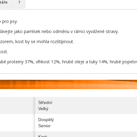
táře
?
 pro psy.
ávejte jako pamlsek nebo odměnu v rámci vyvážené stravy.
zorem, kost by se mohla rozštípnout.
ost.
rubé proteiny 37%, vlhkost 12%, hrubé oleje a tuky 14%, hrubé popelo
Střední
Velký
Dospělý
Senior
Kost