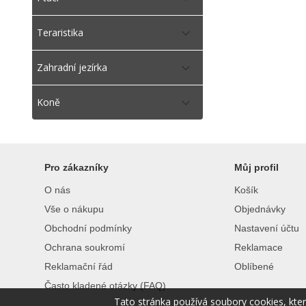
Teraristika
Zahradní jezírka
Koně
Pro zákazníky
Můj profil
O nás
Košík
Vše o nákupu
Objednávky
Obchodní podmínky
Nastavení účtu
Ochrana soukromí
Reklamace
Reklamační řád
Oblíbené
Často kladené otázky (FAQ)
Tato stránka používá soubory cookies, kte