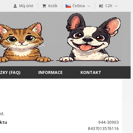
Můj účet
Košík
Čeština
CZK
ZKY (FAQ)
INFORMACE
KONTAKT
st.
ktu
944-30903
8437013576116