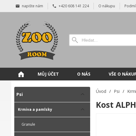
napište nám
+420 608 141 224
O nákupu
Podmí
MŮJ ÚČET
O NÁS
VŠE O NÁKU
Úvod
/
Psi
/
Krmi
Psi
Kost ALPH
Krmiva a pamlsky
Granule