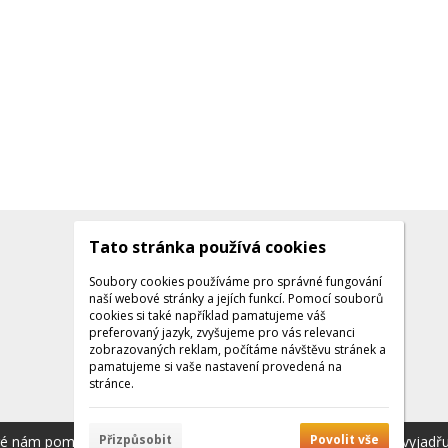
Tato stránka používá cookies
Kontakty
Kontaktujte nás
Soubory cookies používáme pro správné fungování
naší webové stránky a jejích funkcí. Pomocí souborů
Tel.: +420 608 141 224
cookies si také například pamatujeme váš
preferovaný jazyk, zvyšujeme pro vás relevanci
Po - Pá: 9:00 - 16:00
zobrazovaných reklam, počítáme návštěvu stránek a
Facebook
pamatujeme si vaše nastavení provedená na
stránce.
Přizpůsobit
Povolit vše
ré nám pomáhají poskytovat služby. Používáním našich služeb vyjadř