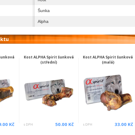
Šunka
Alpha
uktu
 šunková
Kost ALPHA Spirit šunková
Kost ALPHA Spirit šunková
(střední)
(malá)
9.00 Kč
50.00 Kč
33.00 Kč
s DPH
s DPH