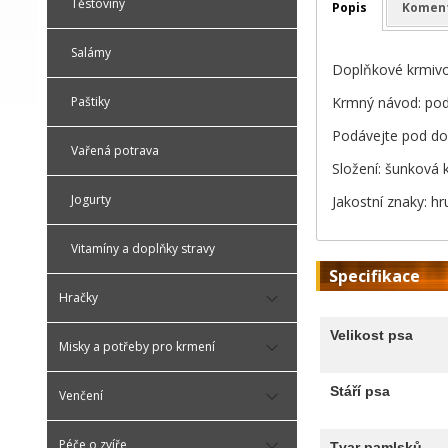
Těstoviny
Popis
Komen
Salámy
Doplňkové krmivo
Krmný návod: pod
Paštiky
Podávejte pod do
Vařená potrava
Složení: šunková k
Jogurty
Jakostní znaky: h
Vitamíny a doplňky stravy
Specifikace
Hračky
Velikost psa
Misky a potřeby pro krmení
Stáří psa
Venčení
Péče o zvíře
Tvar pamlsků