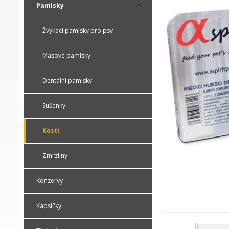
Pamlsky
Žvýkací pamlsky pro psy
Masové pamlsky
Dentální pamlsky
Sušenky
Kosti
Zmrzliny
Konzervy
Kapsičky