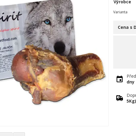
Výrobce
Varianta
Cena s 
Před
dny
Dopr
5Kg