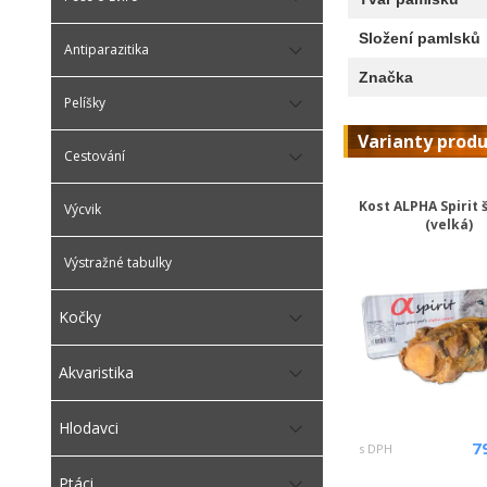
Složení pamlsků
Antiparazitika
Značka
Pelíšky
Varianty prod
Cestování
Kost ALPHA Spirit
Výcvik
(velká)
Výstražné tabulky
Kočky
Akvaristika
Hlodavci
7
s DPH
Ptáci