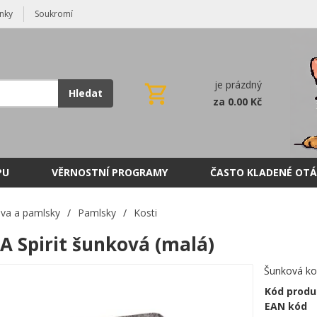
nky
Soukromí
je prázdný
Hledat
za 0.00 Kč
PU
VĚRNOSTNÍ PROGRAMY
ČASTO KLADENÉ OTÁ
va a pamlsky
/
Pamlsky
/
Kosti
A Spirit šunková (malá)
Šunková ko
Kód produ
EAN kód