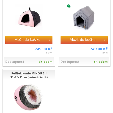
Vložit do košíku
Vložit do košíku
749.00 Kč
749.00 Kč
s DPH
s DPH
Dostupnost
skladem
Dostupnost
skladem
Pelíšek koule MINOU č.1
35x26x41cm (růžová/šedá)