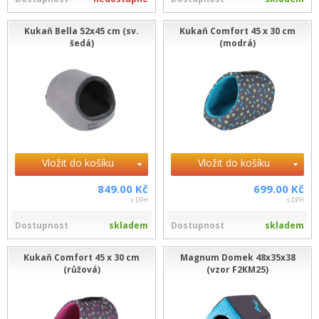
Kukaň Bella 52x45 cm (sv.
Kukaň Comfort 45 x 30 cm
šedá)
(modrá)
Vložit do košíku
Vložit do košíku
849.00 Kč
699.00 Kč
s DPH
s DPH
Dostupnost
skladem
Dostupnost
skladem
Kukaň Comfort 45 x 30 cm
Magnum Domek 48x35x38
(růžová)
(vzor F2KM25)