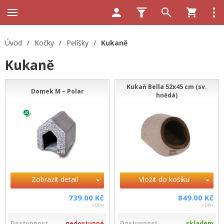
Úvod
/
Kočky
/
Pelíšky
/
Kukaně
Kukaně
Kukaň Bella 52x45 cm (sv.
Domek M – Polar
hnědá)
Zobrazit detail
Vložit do košíku
739.00 Kč
849.00 Kč
s DPH
s DPH
Dostupnost
nedostupné
Dostupnost
skladem