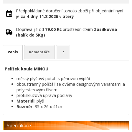
Předpokládané doručení tohoto zboží při objednání nyní
je
za 4 dny
11.8.2026
v
úterý
Doprava již od
79.00 Kč
prostřednictvím
Zásilkovna
(balík do 5Kg)
Popis
Komentáře
?
Pelíšek koule MINOU
měkký plyšový potah s pěnovou výplňí
oboustranný polštář se dvěma designovými variantami a
polyesterovým flísem
protiskluzová úprava podlahy
Materiál
: plyš
Rozměr:
35 x 26 x 41cm
Specifikace