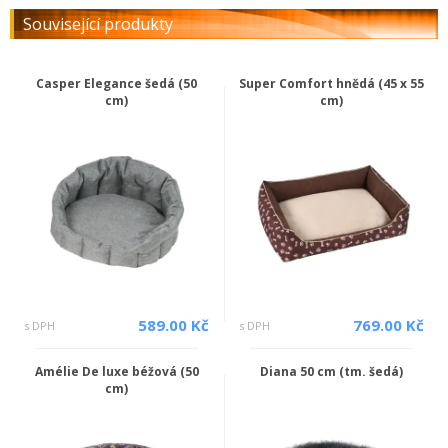
Související produkty
Casper Elegance šedá (50
Super Comfort hnědá (45 x 55
cm)
cm)
589.00 Kč
769.00 Kč
s DPH
s DPH
Amélie De luxe béžová (50
Diana 50 cm (tm. šedá)
cm)