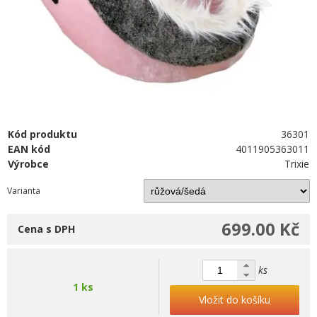
Kód produktu
36301
EAN kód
4011905363011
Výrobce
Trixie
Varianta
699.00 Kč
Cena s DPH
ks
1 ks
Vložit do košíku