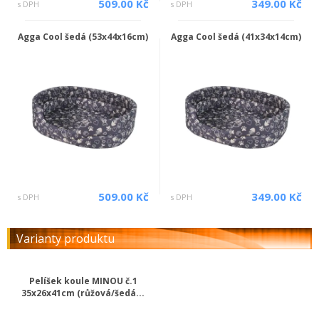
509.00 Kč
349.00 Kč
s DPH
s DPH
Agga Cool šedá (53x44x16cm)
Agga Cool šedá (41x34x14cm)
509.00 Kč
349.00 Kč
s DPH
s DPH
Varianty produktu
Pelíšek koule MINOU č.1
35x26x41cm (růžová/šedá...