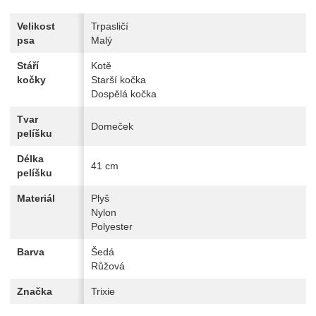
Velikost
Trpasličí
psa
Malý
Stáří
Kotě
kočky
Starší kočka
Dospělá kočka
Tvar
Domeček
pelíšku
Délka
41 cm
pelíšku
Materiál
Plyš
Nylon
Polyester
Barva
Šedá
Růžová
Značka
Trixie