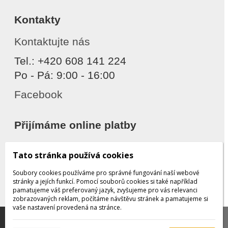
Kontakty
Kontaktujte nás
Tel.: +420 608 141 224
Po - Pá: 9:00 - 16:00
Facebook
Přijímáme online platby
Tato stránka používá cookies
Soubory cookies používáme pro správné fungování naší webové
stránky a jejích funkcí. Pomocí souborů cookies si také například
pamatujeme váš preferovaný jazyk, zvyšujeme pro vás relevanci
zobrazovaných reklam, počítáme návštěvu stránek a pamatujeme si
Děkujeme za důvěru
vaše nastavení provedená na stránce.
Tato stránka používá soubory cookies, které nám
pomáhají poskytovat služby. Používáním našich služeb