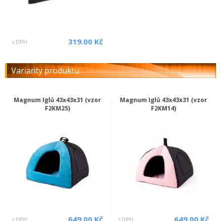
319.00 Kč
s DPH
Varianty produktu
Magnum Iglů 43x43x31 (vzor
Magnum Iglů 43x43x31 (vzor
F2KM25)
F2KM14)
649.00 Kč
649.00 Kč
s DPH
s DPH