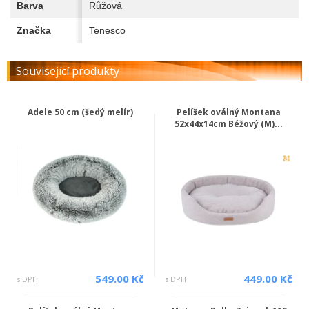
Barva
Růžová
Značka
Tenesco
Související produkty
Adele 50 cm (šedý melír)
Pelíšek oválný Montana
52x44x14cm Béžový (M)...
549.00 Kč
449.00 Kč
s DPH
s DPH