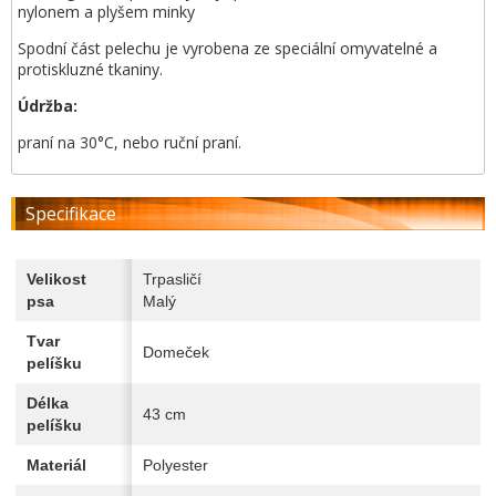
nylonem a plyšem minky
Spodní část pelechu je vyrobena ze speciální omyvatelné a
protiskluzné tkaniny.
Údržba:
praní na 30°C, nebo ruční praní.
Specifikace
Velikost
Trpasličí
psa
Malý
Tvar
Domeček
pelíšku
Délka
43 cm
pelíšku
Materiál
Polyester