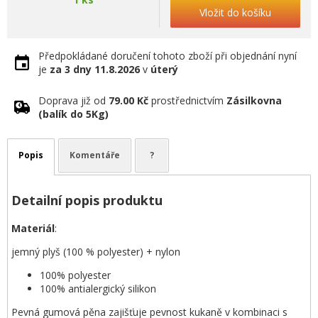
Vložit do košíku
Předpokládané doručení tohoto zboží při objednání nyní
je
za 3 dny
11.8.2026
v
úterý
Doprava již od
79.00 Kč
prostřednictvím
Zásilkovna
(balík do 5Kg)
Popis
Komentáře
?
Detailní popis produktu
Materiál
:
jemný plyš (100 % polyester) + nylon
100% polyester
100% antialergický silikon
Pevná gumová pěna zajišťuje pevnost kukaně v kombinaci s