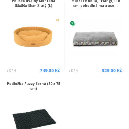
Pelíšek oválný Montana
Matrace Bella, Triangl, 110
58x50x15cm Žlutý (L)
cm, pohodlná matrace...
749.00 Kč
929.00 Kč
s DPH
s DPH
Podložka Fuzzy černá (50 x 75
cm)