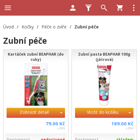
Úvod
/
Kočky
/
Péče o zvíře
/
Zubní péče
Zubní péče
Kartáček zubní BEAPHAR (do
Zubní pasta BEAPHAR 100g
ruky)
(játrová)
Zobrazit detail
Vložit do košíku
79.00 Kč
189.00 Kč
s DPH
s DPH
Dostupnost
nedostupné
Dostupnost
skladem