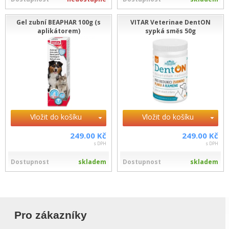
Gel zubní BEAPHAR 100g (s
VITAR Veterinae DentON
aplikátorem)
sypká směs 50g
Vložit do košíku
Vložit do košíku
249.00 Kč
249.00 Kč
s DPH
s DPH
Dostupnost
skladem
Dostupnost
skladem
Pro zákazníky