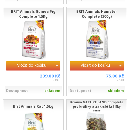
BRIT Animals Guinea Pig
BRIT Animals Hamster
Complete 1,5Kg
Complete (300g)
Vložit do košíku
Vložit do košíku
239.00 Kč
75.00 Kč
s DPH
s DPH
Dostupnost
skladem
Dostupnost
skladem
Krmivo NATURE LAND Complete
Brit Animals Rat 1,5kg
pro králíky a zakrslé králíky
600g