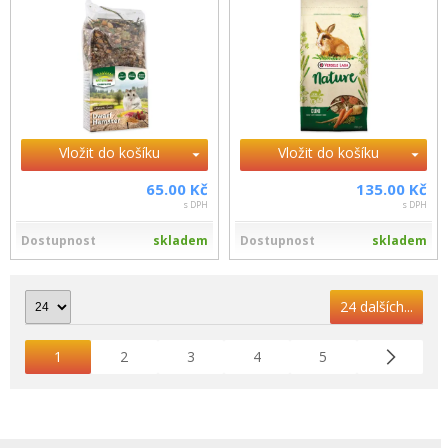
Vložit do košíku
Vložit do košíku
65.00 Kč
135.00 Kč
s DPH
s DPH
Dostupnost
skladem
Dostupnost
skladem
24 dalších...
1
2
3
4
5