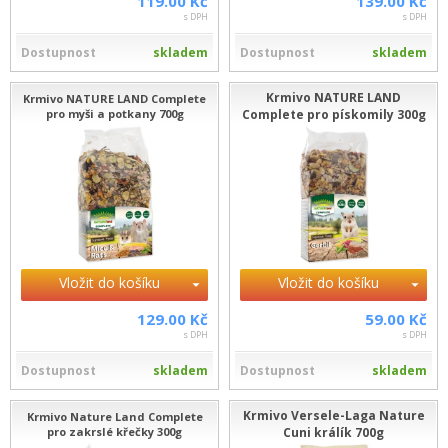
119.00 Kč
139.00 Kč
s DPH
s DPH
Dostupnost
skladem
Dostupnost
skladem
Krmivo NATURE LAND
Krmivo NATURE LAND Complete
pro myši a potkany 700g
Complete pro pískomily 300g
Vložit do košíku
Vložit do košíku
129.00 Kč
59.00 Kč
s DPH
s DPH
Dostupnost
skladem
Dostupnost
skladem
Krmivo Versele-Laga Nature
Krmivo Nature Land Complete
pro zakrslé křečky 300g
Cuni králík 700g