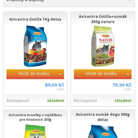
Avicentra činčila+osmák
Avicentra činčila 1Kg delux
850g nature
Vložit do košíku
Vložit do košíku
89.00 Kč
75.00 Kč
s DPH
s DPH
Dostupnost
skladem
Dostupnost
skladem
Avicentra osmák degu 500g
Avicentra kroužky s vojtěškou
pro hlodavce 250g
delux