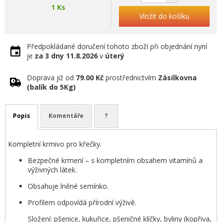
1 Ks
Vložit do košíku
Předpokládané doručení tohoto zboží při objednání nyní
je
za 3 dny
11.8.2026
v
úterý
Doprava již od
79.00 Kč
prostřednictvím
Zásilkovna
(balík do 5Kg)
Popis
Komentáře
?
Kompletní krmivo pro křečky.
Bezpečné krmení – s kompletním obsahem vitamínů a
výživných látek.
Obsahuje lněné semínko.
Profilem odpovídá přírodní výživě.
Složení: pšenice, kukuřice, pšeničné klíčky, byliny (kopřiva,