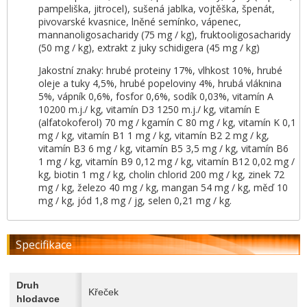
pampeliška, jitrocel), sušená jablka, vojtěška, špenát,
pivovarské kvasnice, lněné semínko, vápenec,
mannanoligosacharidy (75 mg / kg), fruktooligosacharidy
(50 mg / kg), extrakt z juky schidigera (45 mg / kg)
Jakostní znaky: hrubé proteiny 17%, vlhkost 10%, hrubé
oleje a tuky 4,5%, hrubé popeloviny 4%, hrubá vláknina
5%, vápník 0,6%, fosfor 0,6%, sodík 0,03%, vitamín A
10200 m.j./ kg, vitamín D3 1250 m.j./ kg, vitamín E
(alfatokoferol) 70 mg / kgamín C 80 mg / kg, vitamín K 0,1
mg / kg, vitamín B1 1 mg / kg, vitamín B2 2 mg / kg,
vitamín B3 6 mg / kg, vitamín B5 3,5 mg / kg, vitamín B6
1 mg / kg, vitamín B9 0,12 mg / kg, vitamín B12 0,02 mg /
kg, biotin 1 mg / kg, cholin chlorid 200 mg / kg, zinek 72
mg / kg, železo 40 mg / kg, mangan 54 mg / kg, měď 10
mg / kg, jód 1,8 mg / jg, selen 0,21 mg / kg.
Specifikace
Druh
Křeček
hlodavce