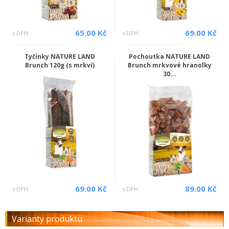
65.00 Kč
69.00 Kč
s DPH
s DPH
Tyčinky NATURE LAND
Pochoutka NATURE LAND
Brunch 120g (s mrkví)
Brunch mrkvové hranolky
30...
69.00 Kč
89.00 Kč
s DPH
s DPH
Varianty produktu