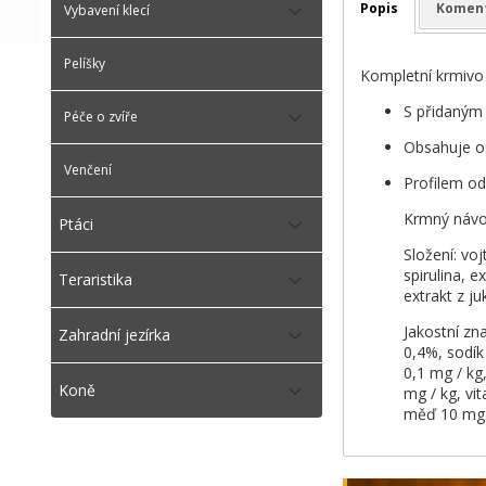
Popis
Komen
Vybavení klecí
Pelíšky
Kompletní krmivo
S přidaným
Péče o zvíře
Obsahuje o
Venčení
Profilem od
Krmný návod
Ptáci
Složení: voj
spirulina, 
Teraristika
extrakt z ju
Jakostní zn
Zahradní jezírka
0,4%, sodík
0,1 mg / kg
Koně
mg / kg, vi
měď 10 mg /