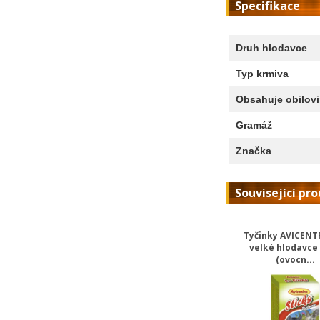
Specifikace
Druh hlodavce
Typ krmiva
Obsahuje obilov
Gramáž
Značka
Související pr
Tyčinky AVICENT
velké hlodavce
(ovocn...