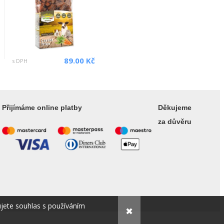
89.00 Kč
s DPH
Přijímáme online platby
Děkujeme
za důvěru
ujete souhlas s používáním
✖