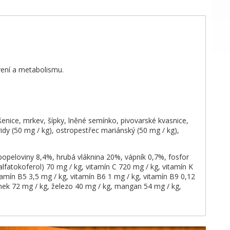
ení a metabolismu.
 pšenice, mrkev, šípky, lněné semínko, pivovarské kvasnice,
ridy (50 mg / kg), ostropestřec mariánský (50 mg / kg),
 popeloviny 8,4%, hrubá vláknina 20%, vápník 0,7%, fosfor
alfatokoferol) 70 mg / kg, vitamín C 720 mg / kg, vitamín K
tamín B5 3,5 mg / kg, vitamín B6 1 mg / kg, vitamín B9 0,12
zinek 72 mg / kg, železo 40 mg / kg, mangan 54 mg / kg,