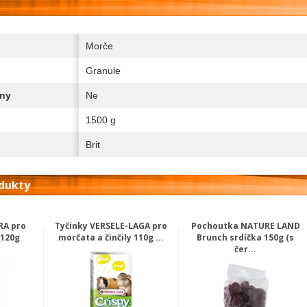
Morče
Granule
iny
Ne
1500 g
Brit
odukty
RA pro
Tyčinky VERSELE-LAGA pro
Pochoutka NATURE LAND
 120g
morčata a činčily 110g ...
Brunch srdíčka 150g (s
čer...