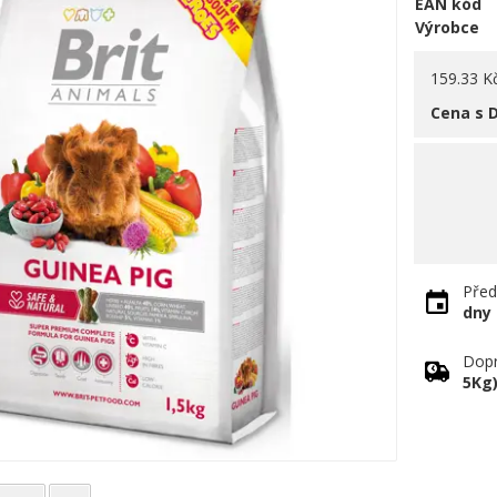
EAN kód
Výrobce
159.33 K
Cena s 
Před
dny
Dopr
5Kg