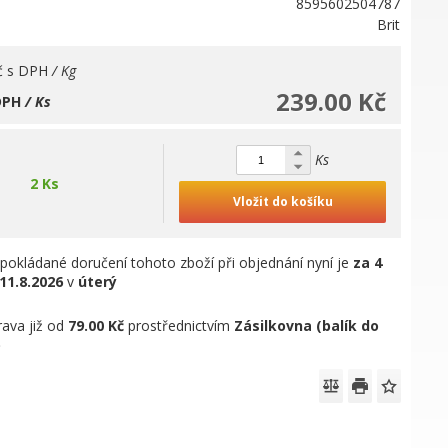
8595602504787
Brit
č
s DPH
/ Kg
239.00 Kč
DPH
/ Ks
Ks
2 Ks
Vložit do košíku
pokládané doručení tohoto zboží při objednání nyní je
za 4
11.8.2026
v
úterý
ava již od
79.00 Kč
prostřednictvím
Zásilkovna (balík do
)