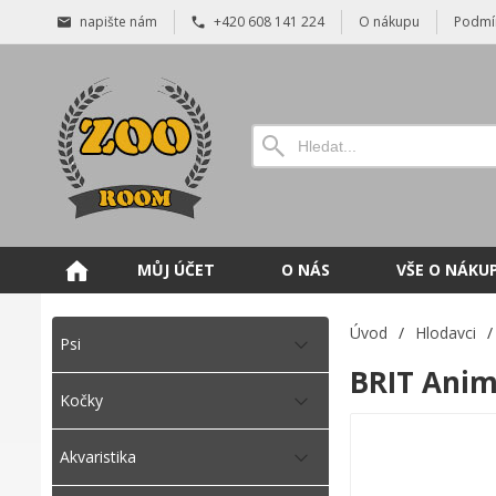
napište nám
+420 608 141 224
O nákupu
Podmí
MŮJ ÚČET
O NÁS
VŠE O NÁKU
Úvod
/
Hlodavci
/
Psi
BRIT Anim
Kočky
Akvaristika