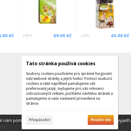
5.00 Kč
69.00 Kč
65.00 Kč
s DPH
s DPH
Tato stránka používá cookies
Kontakty
Kontaktujte nás
Soubory cookies používáme pro správné fungování
naší webové stránky a jejích funkcí. Pomocí souborů
Tel.: +420 608 141 224
cookies si také například pamatujeme váš
preferovaný jazyk, zvyšujeme pro vás relevanci
Po - Pá: 9:00 - 16:00
zobrazovaných reklam, počítáme návštěvu stránek a
Facebook
pamatujeme si vaše nastavení provedená na
stránce.
Přizpůsobit
Povolit vše
ré nám pomáhají poskytovat služby. Používáním našich služeb vyjadř
zde.