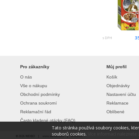
3
s DPH
Pro zákazníky
Můj profil
O nás
Košík
Vše o nákupu
Objednávky
Obchodní podmínky
Nastavení účtu
Ochrana soukromí
Reklamace
Reklamační řád
Oblíbené
Často kladené otázky (FAQ)
Tato stránka používá soubory cookies, kte
souborů cookies.
Více informací naleznete 
© 2026 WEXBO |
www.wexbo.com
|
Přihlásit