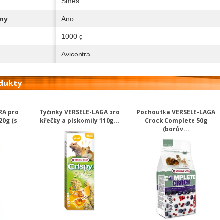
Směs
iny
Ano
1000 g
Avicentra
odukty
RA pro
Tyčinky VERSELE-LAGA pro
Pochoutka VERSELE-LAGA
20g (s
křečky a pískomily 110g...
Crock Complete 50g
(borův...