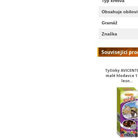
Typ krmiva
Obsahuje obilov
Gramáž
Značka
Související pr
Tyčinky AVICENT
malé hlodavce 1
lesn...