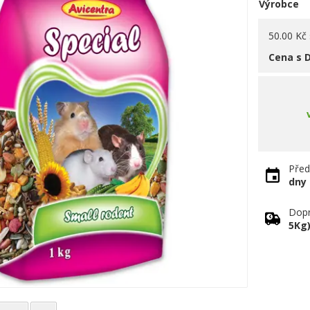
Výrobce
50.00 Kč
Cena s 
Před
dny
Dopr
5Kg