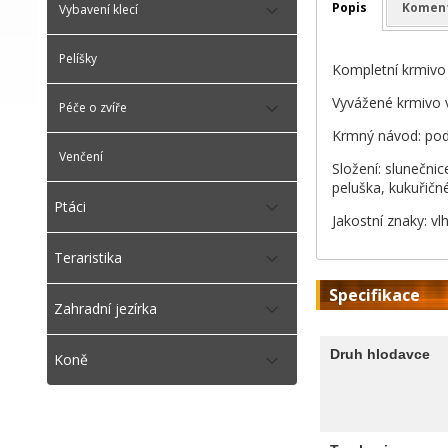
Popis
Komen
Vybavení klecí
Pelíšky
Kompletní krmivo
Vyvážené krmivo 
Péče o zvíře
Krmný návod: pod
Venčení
Složení: slunečnic
peluška, kukuřičn
Ptáci
Jakostní znaky: vl
Teraristika
Specifikace
Zahradní jezírka
Druh hlodavce
Koně