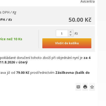
Avicentra
s DPH
/ Kg
50.00 Kč
DPH
/ Ks
Ks
více než 10 Ks
Vložit do košíku
pokládané doručení tohoto zboží při objednání nyní je
za 4
11.8.2026
v
úterý
ava již od
79.00 Kč
prostřednictvím
Zásilkovna (balík do
)