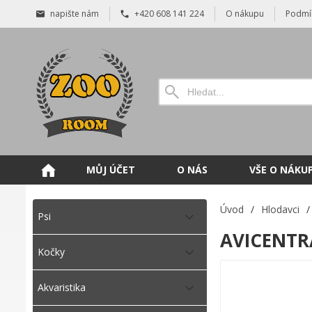
napište nám
+420 608 141 224
O nákupu
Podmí
MŮJ ÚČET
O NÁS
VŠE O NÁKU
Úvod
/
Hlodavci
/
Psi
AVICENTRA
Kočky
Akvaristika