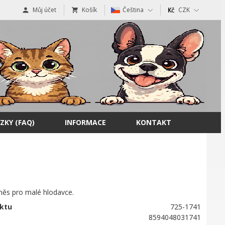
Můj účet
Košík
Čeština
CZK
ZKY (FAQ)
INFORMACE
KONTAKT
měs pro malé hlodavce.
ktu
725-1741
8594048031741