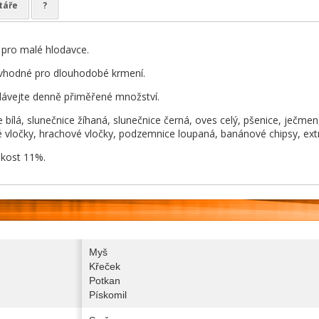
táře
?
 pro malé hlodavce.
vhodné pro dlouhodobé krmení.
ávejte denně přiměřené množství.
e bílá, slunečnice žíhaná, slunečnice černá, oves celý, pšenice, ječmen,
é vločky, hrachové vločky, podzemnice loupaná, banánové chipsy, ext
hkost 11%.
Myš
Křeček
Potkan
Pískomil