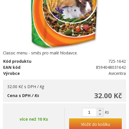
Classic menu - směs pro malé hlodavce.
Kód produktu
725-1642
EAN kód
8594048031642
Výrobce
Avicentra
32.00 Kč
s DPH
/ Kg
32.00 Kč
Cena s DPH
/ Ks
Ks
více než 10 Ks
Vložit do košíku