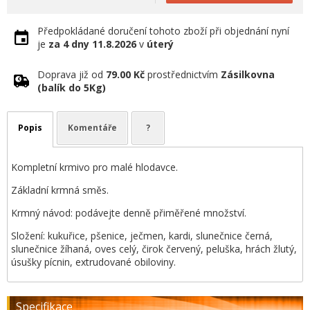
Předpokládané doručení tohoto zboží při objednání nyní
je
za 4 dny
11.8.2026
v
úterý
Doprava již od
79.00 Kč
prostřednictvím
Zásilkovna
(balík do 5Kg)
Popis
Komentáře
?
Kompletní krmivo pro malé hlodavce.
Základní krmná směs.
Krmný návod: podávejte denně přiměřené množství.
Složení: kukuřice, pšenice, ječmen, kardi, slunečnice černá,
slunečnice žíhaná, oves celý, čirok červený, peluška, hrách žlutý,
úsušky pícnin, extrudované obiloviny.
Specifikace