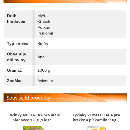
Druh
Myš
hlodavce
Křeček
Potkan
Pískomil
Typ krmiva
Směs
Obsahuje
Ano
obiloviny
Gramáž
1000 g
Značka
Avicentra
Související produkty
Tyčinky AVICENTRA pro malé
Tyčinky VERSELE-LAGA pro
hlodavce 120g (s lesn...
křečky a pískomily 110g...