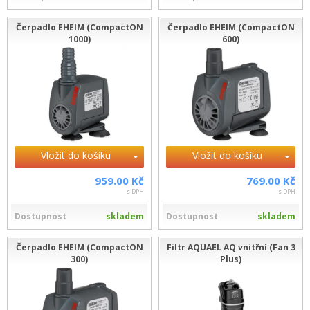
Čerpadlo EHEIM (CompactON
Čerpadlo EHEIM (CompactON
1000)
600)
Vložit do košíku
Vložit do košíku
959.00 Kč
769.00 Kč
s DPH
s DPH
Dostupnost
skladem
Dostupnost
skladem
Čerpadlo EHEIM (CompactON
Filtr AQUAEL AQ vnitřní (Fan 3
300)
Plus)