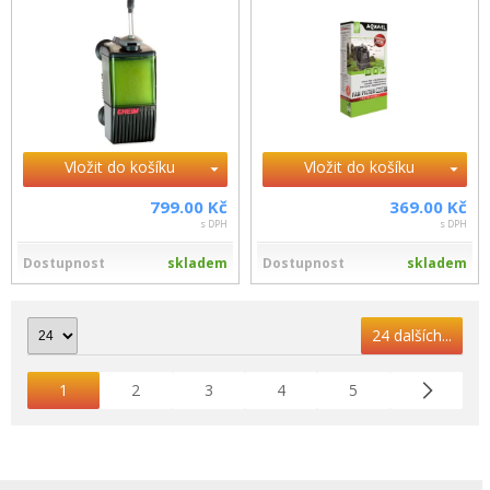
Vložit do košíku
Vložit do košíku
799.00 Kč
369.00 Kč
s DPH
s DPH
Dostupnost
skladem
Dostupnost
skladem
24 dalších...
1
2
3
4
5