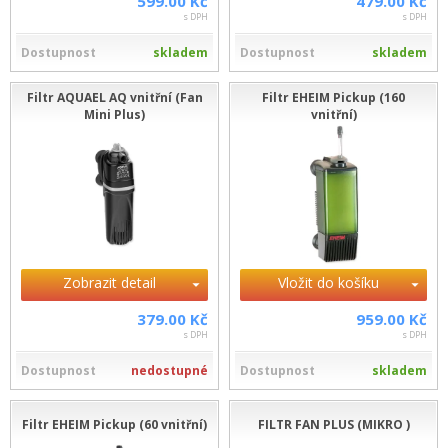
599.00 Kč
479.00 Kč
s DPH
s DPH
Dostupnost
skladem
Dostupnost
skladem
Filtr AQUAEL AQ vnitřní (Fan
Filtr EHEIM Pickup (160
Mini Plus)
vnitřní)
Zobrazit detail
Vložit do košíku
379.00 Kč
959.00 Kč
s DPH
s DPH
Dostupnost
nedostupné
Dostupnost
skladem
Filtr EHEIM Pickup (60 vnitřní)
FILTR FAN PLUS (MIKRO )