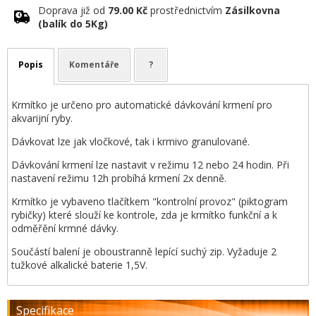
Doprava již od
79.00 Kč
prostřednictvím
Zásilkovna
(balík do 5Kg)
Popis
Komentáře
?
Krmítko je určeno pro automatické dávkování krmení pro
akvarijní ryby.
Dávkovat lze jak vločkové, tak i krmivo granulované.
Dávkování krmení lze nastavit v režimu 12 nebo 24 hodin. Při
nastavení režimu 12h probíhá krmení 2x denně.
Krmítko je vybaveno tlačítkem "kontrolní provoz" (piktogram
rybičky) které slouží ke kontrole, zda je krmítko funkční a k
odměřění krmné dávky.
Součástí balení je oboustranně lepící suchý zip. Vyžaduje 2
tužkové alkalické baterie 1,5V.
Specifikace