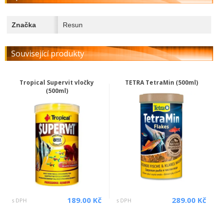
Značka
Resun
Související produkty
Tropical Supervit vločky
TETRA TetraMin (500ml)
(500ml)
189.00 Kč
289.00 Kč
s DPH
s DPH