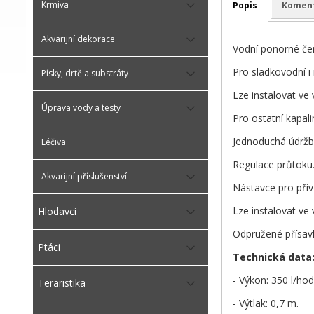
Krmiva
Popis
Komen
Akvarijní dekorace
Vodní ponorné čer
Pro sladkovodní i
Písky, drtě a substráty
Lze instalovat ve
Úprava vody a testy
Pro ostatní kapali
Jednoduchá údržb
Léčiva
Regulace průtoku
Akvarijní příslušenství
Nástavce pro přiv
Lze instalovat ve
Hlodavci
Odpružené přísavk
Ptáci
Technická data:
- Výkon: 350 l/hod
Teraristika
- Výtlak: 0,7 m.