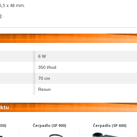
5,5 x 48 mm.
 .
6 W
350 l/hod
70 cm
Resun
uktu
850)
Čerpadlo (SP 900)
Čerpadlo (SP 600)