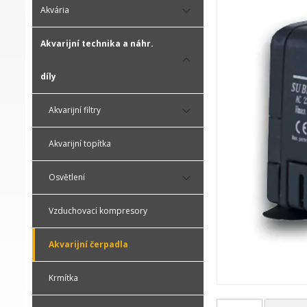
Akvária
Akvarijní technika a náhr.
díly
Akvarijní filtry
Akvarijní topítka
Osvětlení
Vzduchovací kompresory
Akvarijní čerpadla
Krmítka