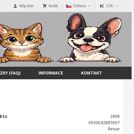
Můj účet
Košík
Čeština
CZK
ZKY (FAQ)
INFORMACE
KONTAKT
ktu
3908
6920042885097
Resun