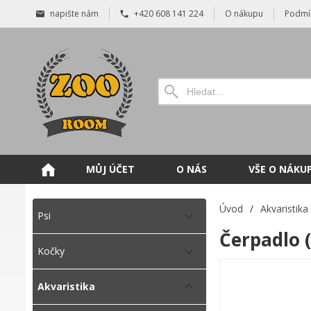
napište nám
+420 608 141 224
O nákupu
Podmí
MŮJ ÚČET
O NÁS
VŠE O NÁKU
Úvod
/
Akvaristika
Psi
Čerpadlo (
Kočky
Akvaristika