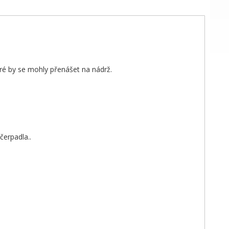
eré by se mohly přenášet na nádrž.
čerpadla..