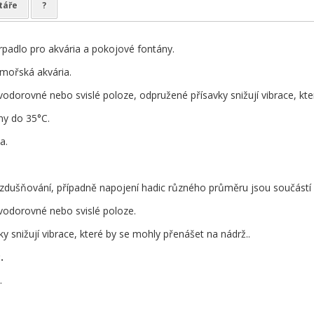
táře
?
padlo pro akvária a pokojové fontány.
 mořská akvária.
 vodorovné nebo svislé poloze, odpružené přísavky snižují vibrace, kt
ny do 35°C.
a.
.
zdušňování, případně napojení hadic různého průměru jsou součástí 
 vodorovné nebo svislé poloze.
y snižují vibrace, které by se mohly přenášet na nádrž..
.
.