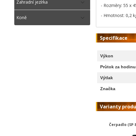
Zahradní jezírka
- Rozměry: 55 x 4
- Hmotnost: 0,2 kg
Koně
Specifikace
Výkon
Průtok za hodinu
Výtlak
Značka
Varianty prod
Čerpadlo (SP 