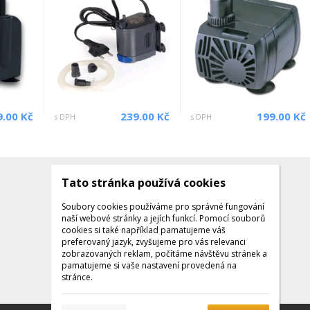
9.00 Kč
239.00 Kč
199.00 Kč
s DPH
s DPH
Tato stránka používá cookies
Kontakty
Kontaktujte nás
Soubory cookies používáme pro správné fungování
naší webové stránky a jejích funkcí. Pomocí souborů
Tel.: +420 608 141 224
cookies si také například pamatujeme váš
preferovaný jazyk, zvyšujeme pro vás relevanci
Po - Pá: 9:00 - 16:00
zobrazovaných reklam, počítáme návštěvu stránek a
Facebook
pamatujeme si vaše nastavení provedená na
stránce.