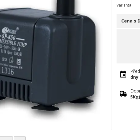
Varianta
Cena s 
Před
dny
Dopr
5Kg