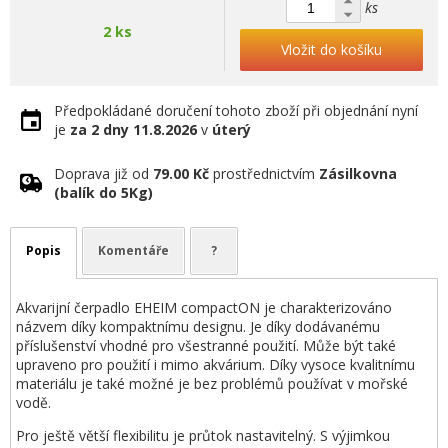
ks
2 ks
Vložit do košíku
Předpokládané doručení tohoto zboží při objednání nyní
je
za 2 dny
11.8.2026
v
úterý
Doprava již od
79.00 Kč
prostřednictvím
Zásilkovna
(balík do 5Kg)
Popis
Komentáře
?
Akvarijní čerpadlo EHEIM compactON je charakterizováno
názvem díky kompaktnímu designu. Je díky dodávanému
příslušenství vhodné pro všestranné použití. Může být také
upraveno pro použití i mimo akvárium. Díky vysoce kvalitnímu
materiálu je také možné je bez problémů používat v mořské
vodě.
Pro ještě větší flexibilitu je průtok nastavitelný. S výjimkou