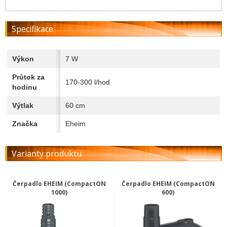
Specifikace
Výkon
7 W
Průtok za
170-300 l/hod
hodinu
Výtlak
60 cm
Značka
Eheim
Varianty produktu
Čerpadlo EHEIM (CompactON
Čerpadlo EHEIM (CompactON
1000)
600)