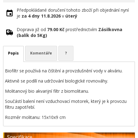
Předpokládané doručení tohoto zboží při objednání nyní
je
za 4 dny
11.8.2026
v
úterý
Doprava již od
79.00 Kč
prostřednictvím
Zásilkovna
(balík do 5Kg)
Popis
Komentáře
?
Biofiltr se používá na čištění a provzdušnění vody v akváriu.
Aktivně se podílí na udržování biologické rovnováhy.
Molitanový bio akvarijní filtr z biomolitanu.
Součástí balení není vzduchovací motorek, který je k provozu
filtru zapotřebí.
Rozměr molitanu: 15x10x9 cm
Specifikace