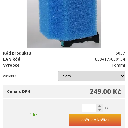
Kód produktu
5037
EAN kód
8594177030134
Výrobce
Tommi
Varianta
249.00 Kč
Cena s DPH
ks
1 ks
Vložit do košíku