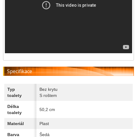
Specifikace
Typ
Bez krytu
toalety
S roštem
Délka
50,2 cm
toalety
Materiál
Plast
Barva
Šedá