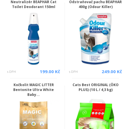
Neutralizér BEAPHAR Cat
Odstraňovač pachu BEAPHAR
Toilet Deodorant 150ml
400g (Odour Killer)
199.00 Kč
249.00 Kč
s DPH
s DPH
Kočkolit MAGIC LITTER
Cats Best ORIGINAL (ÖKO
Bentonite Ultra White
PLUS) (10 L / 4,3 kg)
Baby...