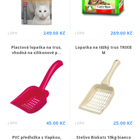
249.00 Kč
269.00 Kč
s DPH
s DPH
Plastová lopatka na trus,
Lopatka na těžký trus TRIXIE
vhodná na silikonové p...
M
45.00 Kč
25.00 Kč
s DPH
s DPH
PVC předložka s tlapkou,
Stelivo Biokats 10kg bianco