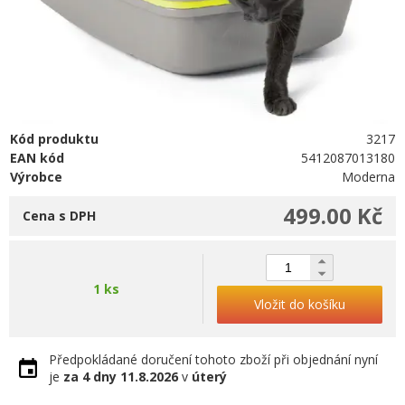
Kód produktu
3217
EAN kód
5412087013180
Výrobce
Moderna
499.00 Kč
Cena s DPH
1 ks
Vložit do košíku
Předpokládané doručení tohoto zboží při objednání nyní
je
za 4 dny
11.8.2026
v
úterý