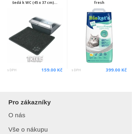
šedá k WC (45 x 37 cm)...
fresh
159.00 Kč
399.00 Kč
s DPH
s DPH
Pro zákazníky
O nás
Vše o nákupu