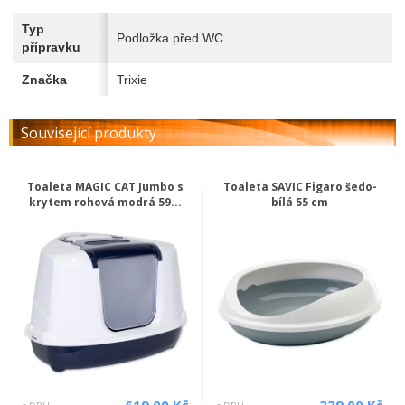
Typ
Podložka před WC
přípravku
Značka
Trixie
Související produkty
Toaleta MAGIC CAT Jumbo s
Toaleta SAVIC Figaro šedo-
krytem rohová modrá 59...
bílá 55 cm