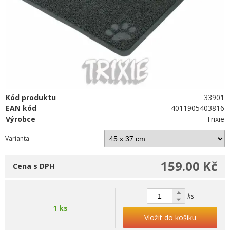
Kód produktu
33901
EAN kód
4011905403816
Výrobce
Trixie
Varianta
159.00 Kč
Cena s DPH
ks
1 ks
Vložit do košíku