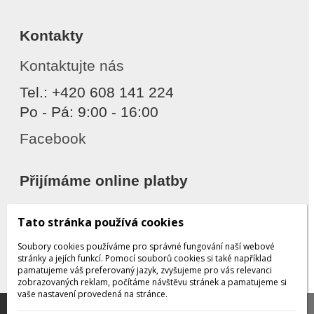
Kontakty
Kontaktujte nás
Tel.: +420 608 141 224
Po - Pá: 9:00 - 16:00
Facebook
Přijímáme online platby
Tato stránka používá cookies
Soubory cookies používáme pro správné fungování naší webové
stránky a jejích funkcí. Pomocí souborů cookies si také například
pamatujeme váš preferovaný jazyk, zvyšujeme pro vás relevanci
zobrazovaných reklam, počítáme návštěvu stránek a pamatujeme si
Děkujeme za důvěru
vaše nastavení provedená na stránce.
Tato stránka používá soubory cookies, které nám