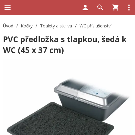
Úvod
/
Kočky
/
Toalety a steliva
/
WC příslušenství
PVC předložka s tlapkou, šedá k
WC (45 x 37 cm)