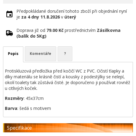
Předpokládané doručení tohoto zboží při objednání nyní
je
za 4 dny
11.8.2026
v
úterý
Doprava již od
79.00 Kč
prostřednictvím
Zásilkovna
(balík do 5Kg)
Popis
Komentáře
?
Protiskluzová předložka před kočičí WC z PVC. Očistí tlapky a
díky materiálu se krásně čistí a kousky z podestýlky se nelepí,
okolí toalety tak zůstává čisté. Je doporučeno ji používat rovněž
u citlivých koček.
Rozměry
: 45x37cm
Barva
: šedá s motivem
Specifikace