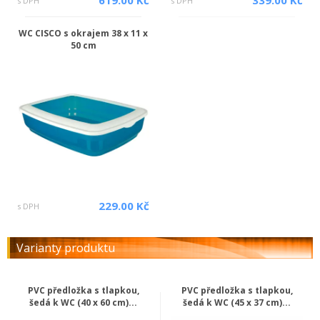
619.00 Kč
339.00 Kč
s DPH
s DPH
WC CISCO s okrajem 38 x 11 x
50 cm
229.00 Kč
s DPH
Varianty produktu
PVC předložka s tlapkou,
PVC předložka s tlapkou,
šedá k WC (40 x 60 cm)...
šedá k WC (45 x 37 cm)...