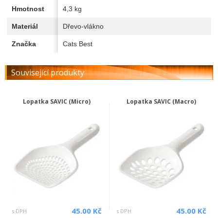
Hmotnost
4,3 kg
Materiál
Dřevo-vlákno
Značka
Cats Best
Související produkty
Lopatka SAVIC (Micro)
Lopatka SAVIC (Macro)
45.00 Kč
45.00 Kč
s DPH
s DPH