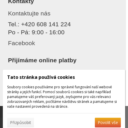
Kontakty
Kontaktujte nás
Tel.: +420 608 141 224
Po - Pá: 9:00 - 16:00
Facebook
Přijímáme online platby
Tato stránka používá cookies
Soubory cookies používáme pro správné fungování naší webové
stránky a jejích funkcí. Pomocí souborů cookies si také například
pamatujeme váš preferovaný jazyk, zvyšujeme pro vás relevanci
zobrazovaných reklam, počítáme návštěvu stránek a pamatujeme si
Děkujeme za důvěru
vaše nastavení provedená na stránce.
Tato stránka používá soubory cookies, které nám
pomáhají poskytovat služby. Používáním našich služeb
✖
Přizpůsobit
Povolit vše
vyjadřujete souhlas s používáním souborů cookies.
Více
© 2026 WEXBO |
www.wexbo.com
|
Přihlásit