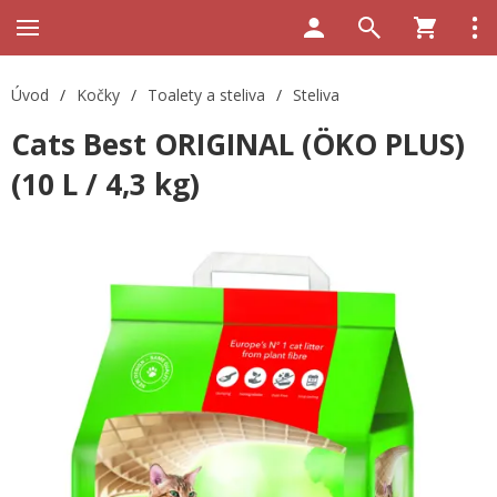
Úvod
/
Kočky
/
Toalety a steliva
/
Steliva
Cats Best ORIGINAL (ÖKO PLUS)
(10 L / 4,3 kg)