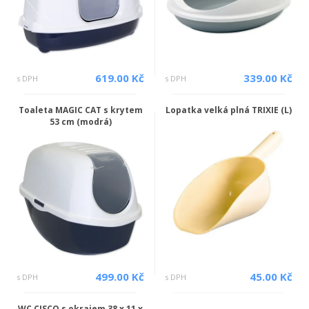
619.00 Kč
339.00 Kč
s DPH
s DPH
Toaleta MAGIC CAT s krytem
Lopatka velká plná TRIXIE (L)
53 cm (modrá)
499.00 Kč
45.00 Kč
s DPH
s DPH
WC CISCO s okrajem 38 x 11 x