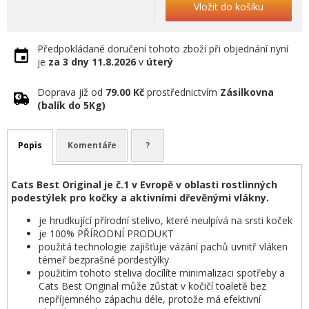
Vložit do košíku
Předpokládané doručení tohoto zboží při objednání nyní
je
za 3 dny
11.8.2026
v
úterý
Doprava již od
79.00 Kč
prostřednictvím
Zásilkovna
(balík do 5Kg)
Popis
Komentáře
?
Cats Best Original je č.1 v Evropě v oblasti rostlinných
podestýlek pro kočky a aktivními dřevěnými vlákny.
je hrudkující přírodní stelivo, které neulpívá na srsti koček
je 100% PŘÍRODNÍ PRODUKT
použitá technologie zajišťuje vázání pachů uvnitř vláken
témeř bezprašné pordestýlky
použitím tohoto steliva docílíte minimalizaci spotřeby a
Cats Best Original může zůstat v kočičí toaletě bez
nepříjemného zápachu déle, protože má efektivní