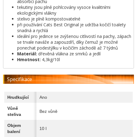
absorbci pachu
tekutiny jsou plně pohlcovány vysoce kvalitními
ekologickými vlákny
stelivo je plně kompostovatelné
při používání Cats Best Original je udržba kočičí toalety
snadná a rychlá
ideální pro jedince se zvýšenou citlivostí na pachy, zápach
se trvale naváže a zapouzdří, díky čemuž je možné
ponechat podestýlku v kočičím záchodě až 7 týdnů
Materiál:
dřevěná vlákna ze smrků a jedlí
Hmotnost:
4,3kg/10l
Specifikace
Hrudkující
Ano
Vůně
Bez vůně
steliva
Objem
10 l
balení