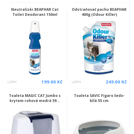
Neutralizér BEAPHAR Cat
Odstraňovač pachu BEAPHAR
Toilet Deodorant 150ml
400g (Odour Killer)
199.00 Kč
249.00 Kč
s DPH
s DPH
Toaleta MAGIC CAT Jumbo s
Toaleta SAVIC Figaro šedo-
krytem rohová modrá 59...
bílá 55 cm