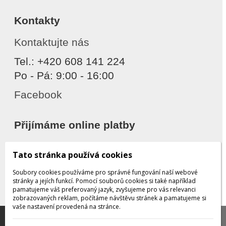
Kontakty
Kontaktujte nás
Tel.: +420 608 141 224
Po - Pá: 9:00 - 16:00
Facebook
Přijímáme online platby
Tato stránka používá cookies
Soubory cookies používáme pro správné fungování naší webové
stránky a jejích funkcí. Pomocí souborů cookies si také například
pamatujeme váš preferovaný jazyk, zvyšujeme pro vás relevanci
zobrazovaných reklam, počítáme návštěvu stránek a pamatujeme si
Děkujeme za důvěru
vaše nastavení provedená na stránce.
Tato stránka používá soubory cookies, které nám
pomáhají poskytovat služby. Používáním našich služeb