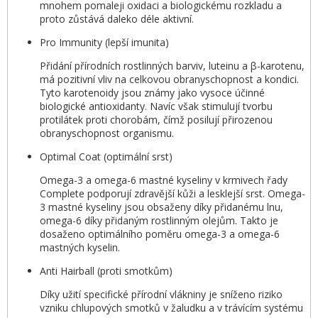
mnohem pomaleji oxidaci a biologickému rozkladu a
proto zůstává daleko déle aktivní.
Pro Immunity (lepší imunita)
Přidání přírodních rostlinných barviv, luteinu a β-karotenu,
má pozitivní vliv na celkovou obranyschopnost a kondici.
Tyto karotenoidy jsou známy jako vysoce účinné
biologické antioxidanty. Navíc však stimulují tvorbu
protilátek proti chorobám, čímž posilují přirozenou
obranyschopnost organismu.
Optimal Coat (optimální srst)
Omega-3 a omega-6 mastné kyseliny v krmivech řady
Complete podporují zdravější kůži a lesklejší srst. Omega-
3 mastné kyseliny jsou obsaženy díky přidanému lnu,
omega-6 díky přidaným rostlinným olejům. Takto je
dosaženo optimálního poměru omega-3 a omega-6
mastných kyselin.
Anti Hairball (proti smotkům)
Díky užití specifické přírodní vlákniny je sníženo riziko
vzniku chlupových smotků v žaludku a v trávícím systému