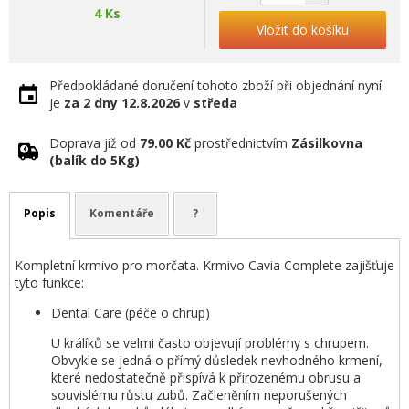
4 Ks
Vložit do košíku
Předpokládané doručení tohoto zboží při objednání nyní
je
za 2 dny
12.8.2026
v
středa
Doprava již od
79.00 Kč
prostřednictvím
Zásilkovna
(balík do 5Kg)
Popis
Komentáře
?
Kompletní krmivo pro morčata. Krmivo Cavia Complete zajišťuje
tyto funkce:
Dental Care (péče o chrup)
U králíků se velmi často objevují problémy s chrupem.
Obvykle se jedná o přímý důsledek nevhodného krmení,
které nedostatečně přispívá k přirozenému obrusu a
souvislému růstu zubů. Začleněním neporušených