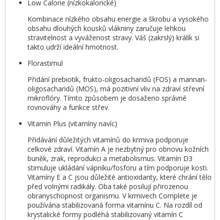
Low Calorie (nízkokalorické)
Kombinace nízkého obsahu energie a škrobu a vysokého
obsahu dlouhých kousků vlákniny zaručuje lehkou
stravitelnost a vyváženost stravy. Váš (zakrslý) králík si
takto udrží ideální hmotnost.
Florastimul
Přidání prebiotik, frukto-oligosacharidů (FOS) a mannan-
oligosacharidů (MOS), má pozitivní vliv na zdraví střevní
mikroflóry. Tímto způsobem je dosaženo správné
rovnováhy a funkce střev.
Vitamin Plus (vitamíny navíc)
Přidávání důležitých vitamínů do krmiva podporuje
celkové zdraví. Vitamín A je nezbytný pro obnovu kožních
buněk, zrak, reprodukci a metabolismus. Vitamín D3
stimuluje ukládání vápníku/fosforu a tím podporuje kosti.
Vitamíny E a C jsou důležité antioxidanty, které chrání tělo
před volnými radikály. Oba také posilují přirozenou
obranyschopnost organismu. V krmivech Complete je
používána stabilizovaná forma vitamínu C. Na rozdíl od
krystalické formy podléhá stabilizovaný vitamín C