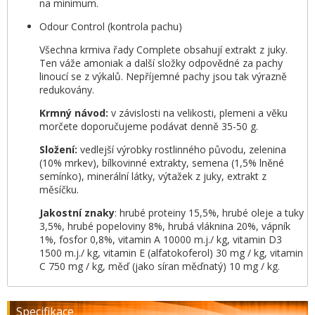
na minimum.
Odour Control (kontrola pachu)
Všechna krmiva řady Complete obsahují extrakt z juky.
Ten váže amoniak a další složky odpovědné za pachy
linoucí se z výkalů. Nepříjemné pachy jsou tak výrazně
redukovány.
Krmný návod:
v závislosti na velikosti, plemeni a věku
morčete doporučujeme podávat denně 35-50 g.
Složení:
vedlejší výrobky rostlinného původu, zelenina
(10% mrkev), bílkovinné extrakty, semena (1,5% lněné
semínko), minerální látky, výtažek z juky, extrakt z
měsíčku.
Jakostní znaky
: hrubé proteiny 15,5%, hrubé oleje a tuky
3,5%, hrubé popeloviny 8%, hrubá vláknina 20%, vápník
1%, fosfor 0,8%, vitamin A 10000 m.j./ kg, vitamin D3
1500 m.j./ kg, vitamin E (alfatokoferol) 30 mg / kg, vitamin
C 750 mg / kg, měď (jako síran měďnatý) 10 mg / kg.
Specifikace