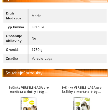
Druh
Morče
hlodavce
Typ krmiva
Granule
Obsahuje
Ne
obiloviny
Gramáž
1750 g
Značka
Versele-Laga
Související produkty
Tyčinky VERSELE-LAGA pro
Tyčinky VERSELE-LAGA pro
morčata a činčily 110g ...
králíky a morčata 110g ...