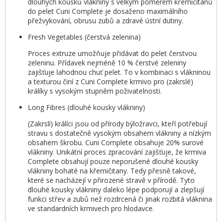
dlouhých kousků vlákniny s velkým poměrem křemičitanů
do pelet Cuni Complete je dosaženo maximálního
přežvykování, obrusu zubů a zdravé ústní dutiny.
Fresh Vegetables (čerstvá zelenina)
Proces extruze umožňuje přidávat do pelet čerstvou
zeleninu. Přídavek nejméně 10 % čerstvé zeleniny
zajišťuje lahodnou chuť pelet. To v kombinaci s vlákninou
a texturou činí z Cuni Complete krmivo pro (zakrslé)
králíky s vysokým stupněm poživatelnosti.
Long Fibres (dlouhé kousky vlákniny)
(Zakrslí) králíci jsou od přírody býložravci, kteří potřebují
stravu s dostatečně vysokým obsahem vlákniny a nízkým
obsahem škrobu. Cuni Complete obsahuje 20% surové
vlákniny. Unikátní proces zpracování zajišťuje, že krmiva
Complete obsahují pouze neporušené dlouhé kousky
vlákniny bohaté na křemičitany. Tedy přesně takové,
které se nacházejí v přirozené stravě v přírodě. Tyto
dlouhé kousky vlákniny daleko lépe podporují a zlepšují
funkci střev a zubů než rozdrcená či jinak rozbitá vláknina
ve standardních krmivech pro hlodavce.