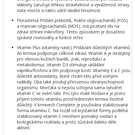
vlákniny zaručuje lehkou stravitelnost a vyváženost stravy.
Vaše morče si takto udrží ideální hmotnost.
Florastimul Přidání prebiotik, frukto-oligosacharidů (FOS)
a mannan-oligosacharidů (MOS), má pozitivní vliv na
zdraví střevní mikroflóry. Tímto způsobem je dosaženo
správné rovnováhy a funkce střev.
Vitamin Plus (vitamíny navíc) Přidávání důležitých vitamínů
do krmiva podporuje celkové zdraví. Vitamín A je nezbytný
pro obnovu kožních buněk, zrak, reprodukci a
metabolismus. Vitamín D3 stimuluje ukládání
vápníku/fosforu a tím podporuje kosti. Vitamíny E a C jsou
důležité antioxidanty, které chrání tělo před volnými
radikály. Oba také posilují přirozenou obranyschopnost
organismu. Morčata si nejsou schopna sama vytvářet
vitamín C ve svém těle. Pro tyto malé hlodavce je proto
příjem tohoto vitamínu prostřednictvím krmiva životně
důležitý. V krmivech Complete je používána stabilizovaná
forma vitamínu C. Na rozdíl od krystalické formy podléhá
stabilizovaný vitamín C mnohem pomaleji oxidaci a
biologickému rozkladu a proto zůstává daleko déle
aktivní.