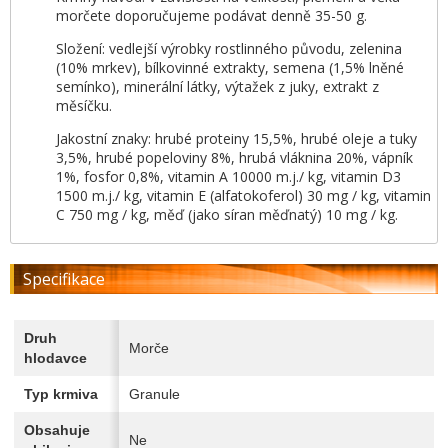
morčete doporučujeme podávat denně 35-50 g.
Složení: vedlejší výrobky rostlinného původu, zelenina
(10% mrkev), bílkovinné extrakty, semena (1,5% lněné
semínko), minerální látky, výtažek z juky, extrakt z
měsíčku.
Jakostní znaky: hrubé proteiny 15,5%, hrubé oleje a tuky
3,5%, hrubé popeloviny 8%, hrubá vláknina 20%, vápník
1%, fosfor 0,8%, vitamin A 10000 m.j./ kg, vitamin D3
1500 m.j./ kg, vitamin E (alfatokoferol) 30 mg / kg, vitamin
C 750 mg / kg, měď (jako síran měďnatý) 10 mg / kg.
Specifikace
Druh
Morče
hlodavce
Typ krmiva
Granule
Obsahuje
Ne