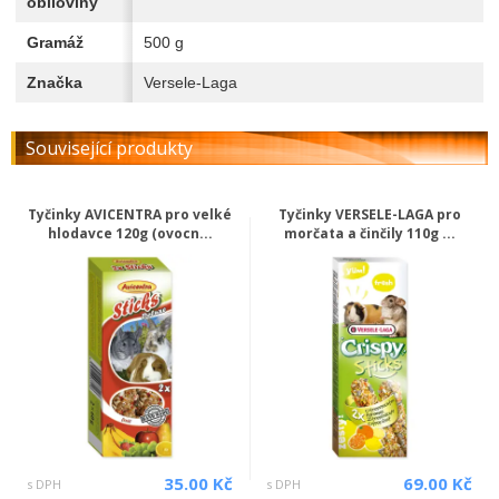
obiloviny
Gramáž
500 g
Značka
Versele-Laga
Související produkty
Tyčinky AVICENTRA pro velké
Tyčinky VERSELE-LAGA pro
hlodavce 120g (ovocn...
morčata a činčily 110g ...
35.00 Kč
69.00 Kč
s DPH
s DPH