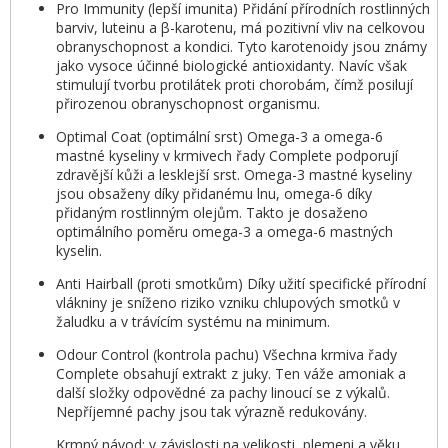
Pro Immunity (lepší imunita) Přidání přírodních rostlinných
barviv, luteinu a β-karotenu, má pozitivní vliv na celkovou
obranyschopnost a kondici. Tyto karotenoidy jsou známy
jako vysoce účinné biologické antioxidanty. Navíc však
stimulují tvorbu protilátek proti chorobám, čímž posilují
přirozenou obranyschopnost organismu.
Optimal Coat (optimální srst) Omega-3 a omega-6
mastné kyseliny v krmivech řady Complete podporují
zdravější kůži a lesklejší srst. Omega-3 mastné kyseliny
jsou obsaženy díky přidanému lnu, omega-6 díky
přidaným rostlinným olejům. Takto je dosaženo
optimálního poměru omega-3 a omega-6 mastných
kyselin.
Anti Hairball (proti smotkům) Díky užití specifické přírodní
vlákniny je sníženo riziko vzniku chlupových smotků v
žaludku a v trávícím systému na minimum.
Odour Control (kontrola pachu) Všechna krmiva řady
Complete obsahují extrakt z juky. Ten váže amoniak a
další složky odpovědné za pachy linoucí se z výkalů.
Nepříjemné pachy jsou tak výrazně redukovány.
Krmný návod: v závislosti na velikosti, plemeni a věku