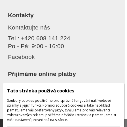
Kontakty
Kontaktujte nás
Tel.: +420 608 141 224
Po - Pá: 9:00 - 16:00
Facebook
Přijímáme online platby
Tato stránka používá cookies
Soubory cookies používáme pro správné fungování naší webové
stránky a jejích funkcí. Pomocí souborů cookies si také například
pamatujeme váš preferovaný jazyk, zvyšujeme pro vás relevanci
zobrazovaných reklam, počítáme návštěvu stránek a pamatujeme si
Děkujeme za důvěru
vaše nastavení provedená na stránce.
Tato stránka používá soubory cookies, které nám