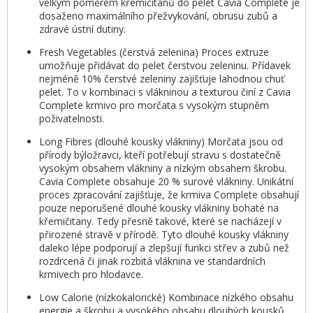
velkým poměrem křemičitanů do pelet Cavia Complete je
dosaženo maximálního přežvykování, obrusu zubů a
zdravé ústní dutiny.
Fresh Vegetables (čerstvá zelenina) Proces extruze
umožňuje přidávat do pelet čerstvou zeleninu. Přídavek
nejméně 10% čerstvé zeleniny zajišťuje lahodnou chuť
pelet. To v kombinaci s vlákninou a texturou činí z Cavia
Complete krmivo pro morčata s vysokým stupněm
poživatelnosti.
Long Fibres (dlouhé kousky vlákniny) Morčata jsou od
přírody býložravci, kteří potřebují stravu s dostatečně
vysokým obsahem vlákniny a nízkým obsahem škrobu.
Cavia Complete obsahuje 20 % surové vlákniny. Unikátní
proces zpracování zajišťuje, že krmiva Complete obsahují
pouze neporušené dlouhé kousky vlákniny bohaté na
křemičitany. Tedy přesně takové, které se nacházejí v
přirozené stravě v přírodě. Tyto dlouhé kousky vlákniny
daleko lépe podporují a zlepšují funkci střev a zubů než
rozdrcená či jinak rozbitá vláknina ve standardních
krmivech pro hlodavce.
Low Calorie (nízkokalorické) Kombinace nízkého obsahu
energie a škrobu a vysokého obsahu dlouhých kousků