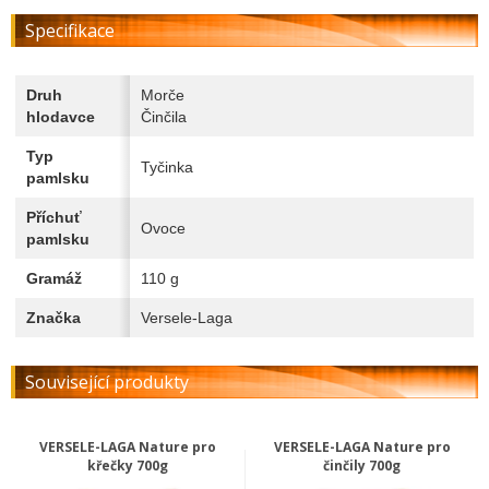
Specifikace
Druh
Morče
hlodavce
Činčila
Typ
Tyčinka
pamlsku
Příchuť
Ovoce
pamlsku
Gramáž
110 g
Značka
Versele-Laga
Související produkty
VERSELE-LAGA Nature pro
VERSELE-LAGA Nature pro
křečky 700g
činčily 700g