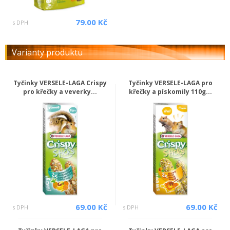
79.00 Kč
s DPH
Varianty produktu
Tyčinky VERSELE-LAGA Crispy
Tyčinky VERSELE-LAGA pro
pro křečky a veverky...
křečky a pískomily 110g...
69.00 Kč
69.00 Kč
s DPH
s DPH