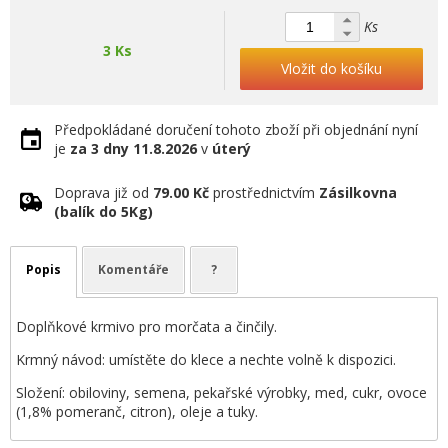
Ks
3 Ks
Vložit do košíku
Předpokládané doručení tohoto zboží při objednání nyní
je
za 3 dny
11.8.2026
v
úterý
Doprava již od
79.00 Kč
prostřednictvím
Zásilkovna
(balík do 5Kg)
Popis
Komentáře
?
Doplňkové krmivo pro morčata a činčily.
Krmný návod: umístěte do klece a nechte volně k dispozici.
Složení: obiloviny, semena, pekařské výrobky, med, cukr, ovoce
(1,8% pomeranč, citron), oleje a tuky.