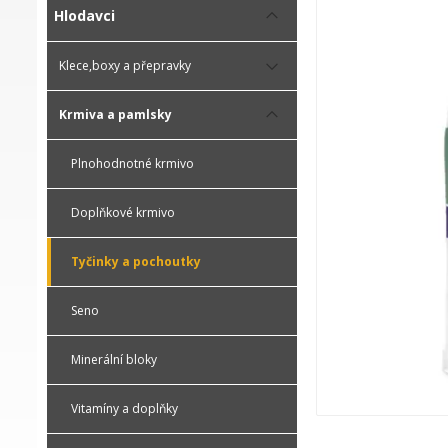
Hlodavci
Klece,boxy a přepravky
Krmiva a pamlsky
Plnohodnotné krmivo
Doplňkové krmivo
Tyčinky a pochoutky
Seno
Minerální bloky
Vitamíny a doplňky