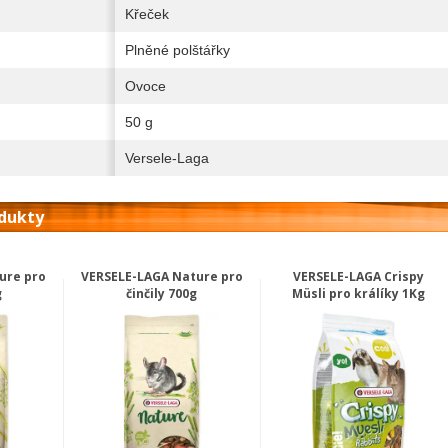
Křeček
Plněné polštářky
Ovoce
50 g
Versele-Laga
odukty
ure pro
VERSELE-LAGA Nature pro
VERSELE-LAGA Crispy
g
činčily 700g
Müsli pro králíky 1Kg