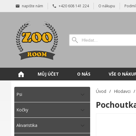
napište nám
+420 608 141 224
O nákupu
Podmí
MŮJ ÚČET
O NÁS
VŠE O NÁKU
Úvod
/
Hlodavci
/
Psi
Pochoutka
Kočky
Akvaristika