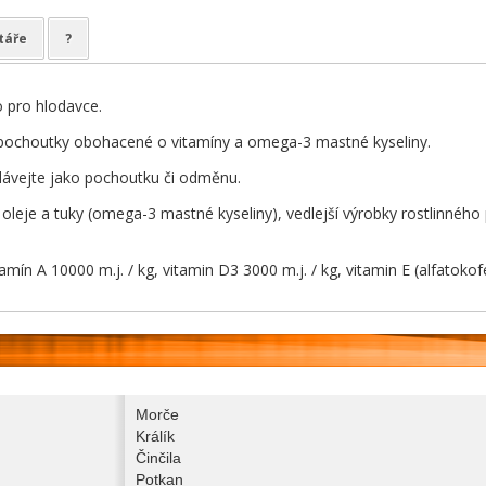
táře
?
 pro hlodavce.
pochoutky obohacené o vitamíny a omega-3 mastné kyseliny.
ávejte jako pochoutku či odměnu.
y, oleje a tuky (omega-3 mastné kyseliny), vedlejší výrobky rostlinné
tamín A 10000 m.j. / kg, vitamin D3 3000 m.j. / kg, vitamin E (alfatokof
Morče
Králík
Činčila
Potkan