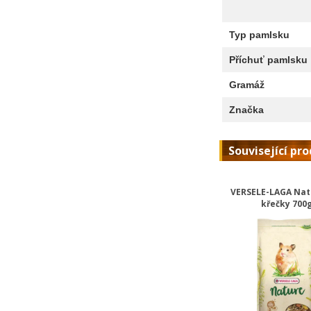
Typ pamlsku
Příchuť pamlsku
Gramáž
Značka
Související pr
VERSELE-LAGA Nat
křečky 700