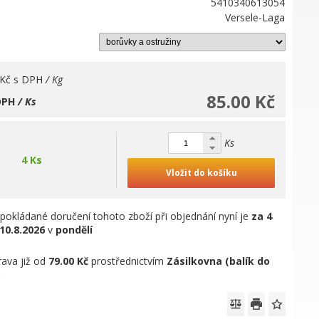
5410340613054
Versele-Laga
 Kč
s DPH
/ Kg
85.00 Kč
DPH
/ Ks
Ks
4 Ks
Vložit do košíku
pokládané doručení tohoto zboží při objednání nyní je
za 4
10.8.2026
v
pondělí
ava již od
79.00 Kč
prostřednictvím
Zásilkovna (balík do
)