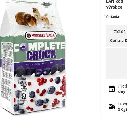
EAN kód
Výrobce
Varianta
1 700.00
Cena s 
Před
dny
Dopr
5Kg