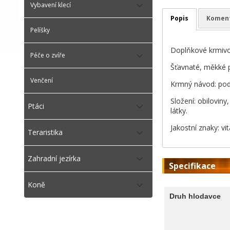
Vybavení klecí
Popis
Komen
Pelíšky
Doplňkové krmivo
Péče o zvíře
Šťavnaté, měkké 
Venčení
Krmný návod: pod
Složení: obilovin
Ptáci
látky.
Jakostní znaky: vi
Teraristika
Zahradní jezírka
Specifikace
Koně
Druh hlodavce