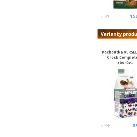
15
s DPH
Varianty prod
Pochoutka VERSE
Crock Complet
(borův...
8
s DPH