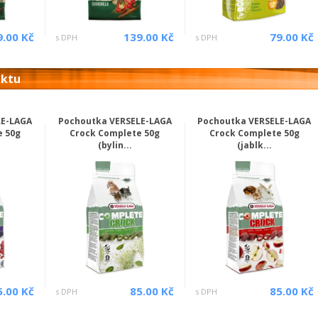
9.00 Kč
139.00 Kč
79.00 Kč
s DPH
s DPH
uktu
LE-LAGA
Pochoutka VERSELE-LAGA
Pochoutka VERSELE-LAGA
e 50g
Crock Complete 50g
Crock Complete 50g
(bylin...
(jablk...
5.00 Kč
85.00 Kč
85.00 Kč
s DPH
s DPH