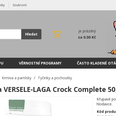
nky
Soukromí
je prázdný
Hledat
za 0.00 Kč
PU
VĚRNOSTNÍ PROGRAMY
ČASTO KLADENÉ OTÁ
Krmiva a pamlsky
/
Tyčinky a pochoutky
 VERSELE-LAGA Crock Complete 50g
Křupavé poc
hlodavce.
Kód produ