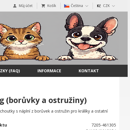
Můj účet
Košík
Čeština
CZK
ZKY (FAQ)
INFORMACE
KONTAKT
 (borůvky a ostružiny)
houtky s náplní z borůvek a ostružin pro králíky a ostatní
ktu
7205-461305