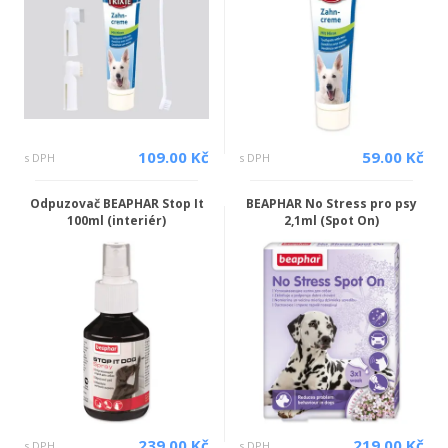
109.00 Kč
59.00 Kč
s DPH
s DPH
Odpuzovač BEAPHAR Stop It
BEAPHAR No Stress pro psy
100ml (interiér)
2,1ml (Spot On)
239.00 Kč
219.00 Kč
s DPH
s DPH