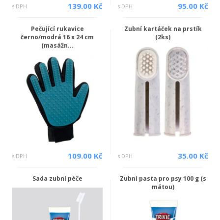
139.00 Kč
95.00 Kč
s DPH
s DPH
Pečující rukavice
Zubní kartáček na prstík
černo/modrá 16 x 24 cm
(2ks)
(masážn...
109.00 Kč
35.00 Kč
s DPH
s DPH
Sada zubní péče
Zubní pasta pro psy 100 g (s
mátou)