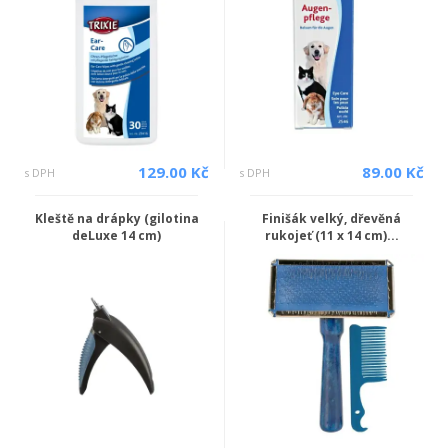
129.00 Kč
89.00 Kč
s DPH
s DPH
Kleště na drápky (gilotina
Finišák velký, dřevěná
deLuxe 14 cm)
rukojeť (11 x 14 cm)...