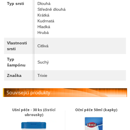
Typ srsti
Dlouhá
Středně dlouhá
Krátká
Kudrnatá
Hladká
Hrubá
Vlastnosti
Citlivá
srsti
Typ
Suchý
šampónu
Značka
Trixie
Související produkty
Ušní péče - 30 ks (čistící
Oční péče 50ml (kapky)
ubrousky)