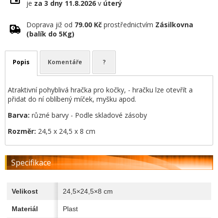
je
za 3 dny
11.8.2026
v
úterý
Doprava již od
79.00 Kč
prostřednictvím
Zásilkovna
(balík do 5Kg)
Popis
Komentáře
?
Atraktivní pohyblivá hračka pro kočky, - hračku lze otevřít a
přidat do ní oblíbený míček, myšku apod.
Barva:
různé barvy - Podle skladové zásoby
Rozměr:
24,5 x 24,5 x 8 cm
Specifikace
Velikost
24,5×24,5×8 cm
Materiál
Plast