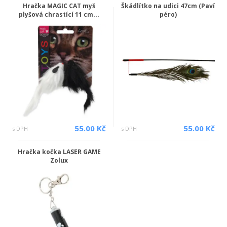
Hračka MAGIC CAT myš
Škádlítko na udici 47cm (Paví
plyšová chrastící 11 cm...
péro)
55.00 Kč
55.00 Kč
s DPH
s DPH
Hračka kočka LASER GAME
Zolux