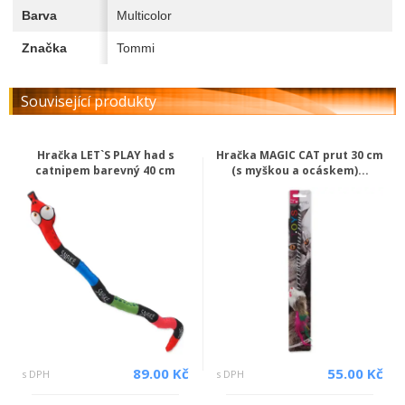
Barva
Multicolor
Značka
Tommi
Související produkty
Hračka LET`S PLAY had s
Hračka MAGIC CAT prut 30 cm
catnipem barevný 40 cm
(s myškou a ocáskem)...
89.00 Kč
55.00 Kč
s DPH
s DPH