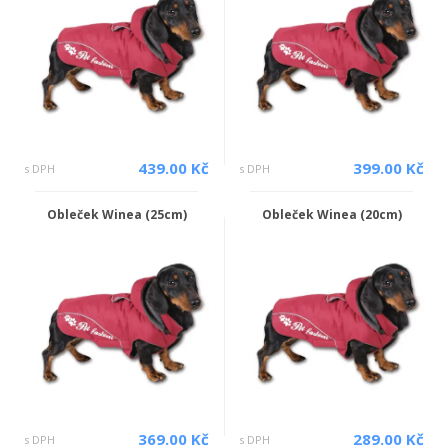
439.00 Kč
399.00 Kč
s DPH
s DPH
Obleček Winea (25cm)
Obleček Winea (20cm)
369.00 Kč
289.00 Kč
s DPH
s DPH