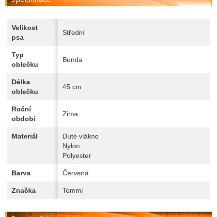
Velikost
Střední
psa
Typ
Bunda
oblečku
Délka
45 cm
oblečku
Roční
Zima
období
Materiál
Duté vlákno
Nylon
Polyester
Barva
Červená
Značka
Tommi