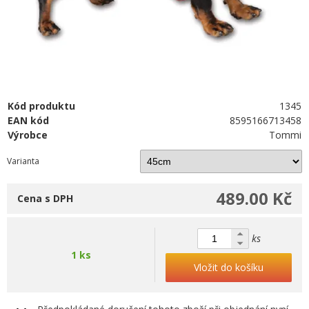
Kód produktu
1345
EAN kód
8595166713458
Výrobce
Tommi
Varianta
489.00 Kč
Cena s DPH
ks
1 ks
Vložit do košíku