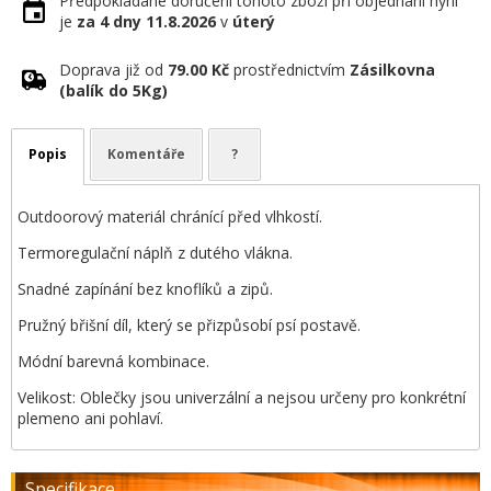
Předpokládané doručení tohoto zboží při objednání nyní
je
za 4 dny
11.8.2026
v
úterý
Doprava již od
79.00 Kč
prostřednictvím
Zásilkovna
(balík do 5Kg)
Popis
Komentáře
?
Outdoorový materiál chránící před vlhkostí.
Termoregulační náplň z dutého vlákna.
Snadné zapínání bez knoflíků a zipů.
Pružný břišní díl, který se přizpůsobí psí postavě.
Módní barevná kombinace.
Velikost: Oblečky jsou univerzální a nejsou určeny pro konkrétní
plemeno ani pohlaví.
Specifikace