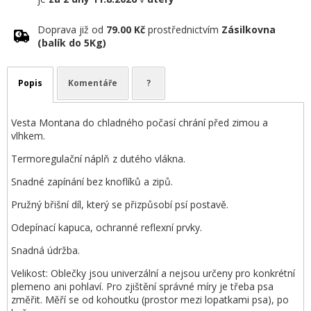
Doprava již od
79.00 Kč
prostřednictvím
Zásilkovna
(balík do 5Kg)
Popis
Komentáře
?
Vesta Montana do chladného počasí chrání před zimou a
vlhkem.
Termoregulační náplň z dutého vlákna.
Snadné zapínání bez knoflíků a zipů.
Pružný břišní díl, který se přizpůsobí psí postavě.
Odepínací kapuca, ochranné reflexní prvky.
Snadná údržba.
Velikost: Oblečky jsou univerzální a nejsou určeny pro konkrétní
plemeno ani pohlaví. Pro zjištění správné míry je třeba psa
změřit. Měří se od kohoutku (prostor mezi lopatkami psa), po