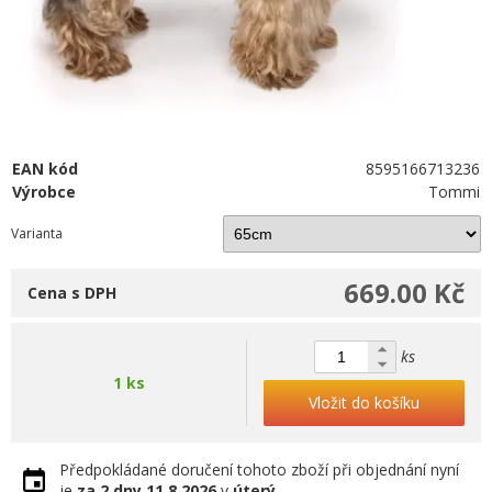
EAN kód
8595166713236
Výrobce
Tommi
Varianta
669.00 Kč
Cena s DPH
ks
1 ks
Vložit do košíku
Předpokládané doručení tohoto zboží při objednání nyní
je
za 2 dny
11.8.2026
v
úterý