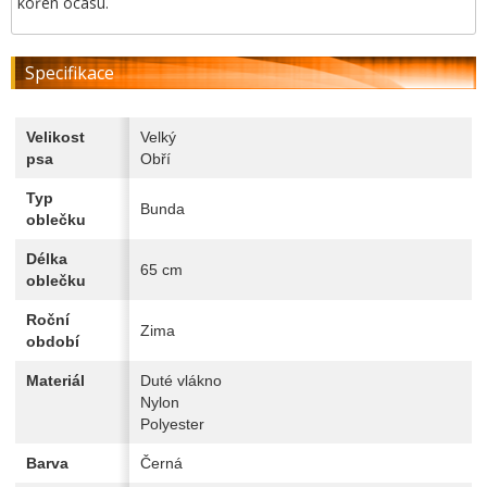
kořen ocasu.
Specifikace
Velikost
Velký
psa
Obří
Typ
Bunda
oblečku
Délka
65 cm
oblečku
Roční
Zima
období
Materiál
Duté vlákno
Nylon
Polyester
Barva
Černá