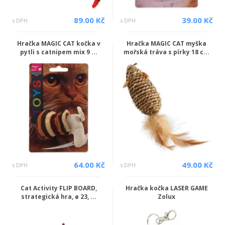
89.00 Kč
39.00 Kč
s DPH
s DPH
Hračka MAGIC CAT kočka v
Hračka MAGIC CAT myška
pytli s catnipem mix 9 ...
mořská tráva s pírky 18 c...
64.00 Kč
49.00 Kč
s DPH
s DPH
Cat Activity FLIP BOARD,
Hračka kočka LASER GAME
strategická hra, ø 23, ...
Zolux