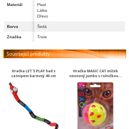
Materiál
Plast
Látka
Dřevo
Barva
Šedá
Značka
Trixie
Související produkty
Hračka LET`S PLAY had s
Hračka MAGIC CAT míček
catnipem barevný 40 cm
neonový jumbo s rolničkou...