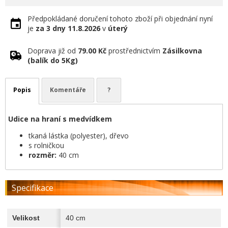
Předpokládané doručení tohoto zboží při objednání nyní
je
za 3 dny
11.8.2026
v
úterý
Doprava již od
79.00 Kč
prostřednictvím
Zásilkovna
(balík do 5Kg)
Popis
Komentáře
?
Udice na hraní s medvídkem
tkaná lástka (polyester), dřevo
s rolničkou
rozměr:
40 cm
Specifikace
Velikost
40 cm