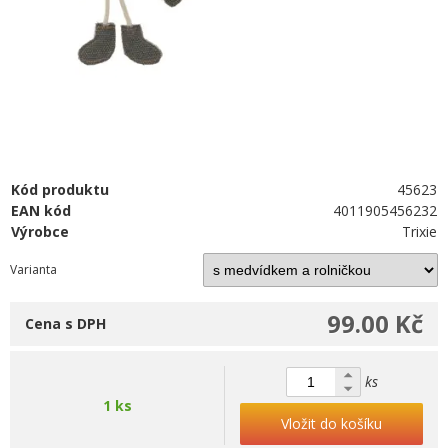
Kód produktu
45623
EAN kód
4011905456232
Výrobce
Trixie
Varianta
99.00 Kč
Cena s DPH
ks
1 ks
Vložit do košíku