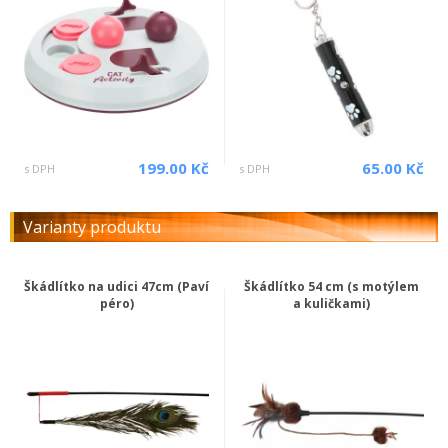
199.00 Kč
65.00 Kč
s DPH
s DPH
Varianty produktu
Škádlítko na udici 47cm (Paví
Škádlítko 54 cm (s motýlem
péro)
a kuličkami)